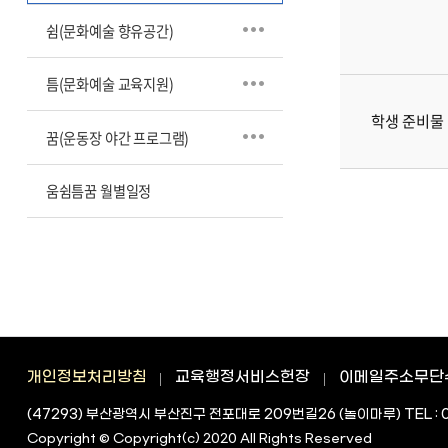
쉼(문화예술 향유공간)
틈(문화예술 교육지원)
학생 준비물
꿈(운동장 야간 프로그램)
움쉼틈꿈 월별일정
개인정보처리방침
교육행정서비스헌장
이메일주소무단
(47293) 부산광역시 부산진구 전포대로 209번길26 (놀이마루) TEL : 0
Copyright © Copyright(c) 2020 All Rights Reserved