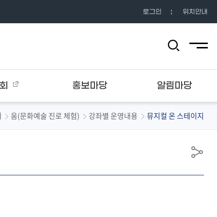
로그인
위치안내
전체메뉴
검
색
영
역
열
회
홍보마당
알림마당
기
내
움(문화예술 진로 체험)
강좌별 운영내용
뮤지컬 온 스테이지
공
유