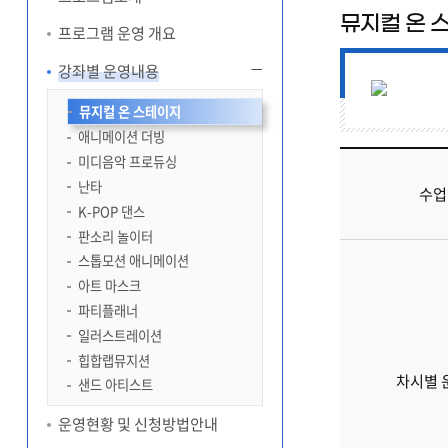
뮤지컬 온 
프로그램 운영 개요
강좌별 운영내용
뮤지컬 온 스테이지
애니메이션 더빙
미디음악 프로듀싱
난타
수업
K-POP 댄스
판소리 놀이터
스톱모션 애니메이션
아트 마스크
파티플래너
일러스트레이션
힙합랩뮤지션
차시별 
샌드 아티스트
운영현황 및 신청방법안내