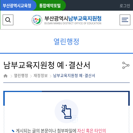
부산광역시교육청
통합예약포털
로그인
전체메뉴
검
색
열린행정
영
역
남부교육지원청 예·결산서
열
공
유
기
열린행정
재정정보
남부교육지원청 예·결산서
게시되는 글의 본문이나 첨부파일에
자신 혹은 타인의