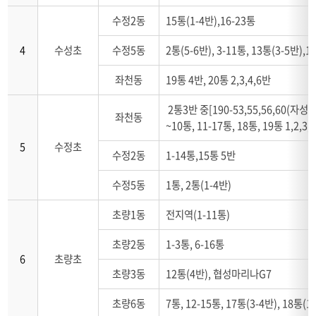
는
수정2동
15통(1-4반),16-23통
표
입
4
수성초
수정5동
2통(5-6반), 3-11통, 13통(3-5반),1
니
다.
좌천동
19통 4반, 20통 2,3,4,6반
2통3반 중[190-53,55,56,60(자성로 8
좌천동
~10통, 11-17통, 18통, 19통 1,2,3,
5
수정초
수정2동
1-14통,15통 5반
수정5동
1통, 2통(1-4반)
초량1동
전지역(1-11통)
초량2동
1-3통, 6-16통
6
초량초
초량3동
12통(4반), 협성마리나G7
초량6동
7통, 12-15통, 17통(3-4반), 18통(1