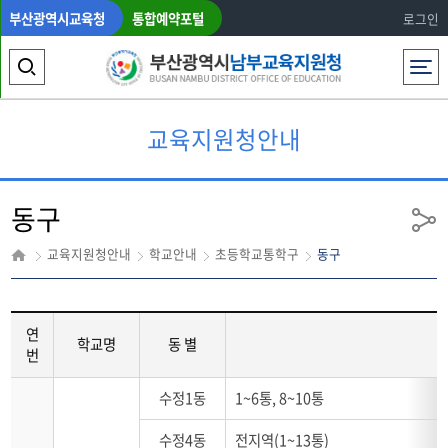
부산광역시교육청
통합예약포털
로그인
전체메뉴
검
색
교육지원청안내
영
역
동구
열
공
유
기
교육지원청안내
학교안내
초등학교통학구
동구
연
학교명
동 별
번
동
수정1동
1~6통, 8~10통
구
초
수정4동
전지역(1~13통)