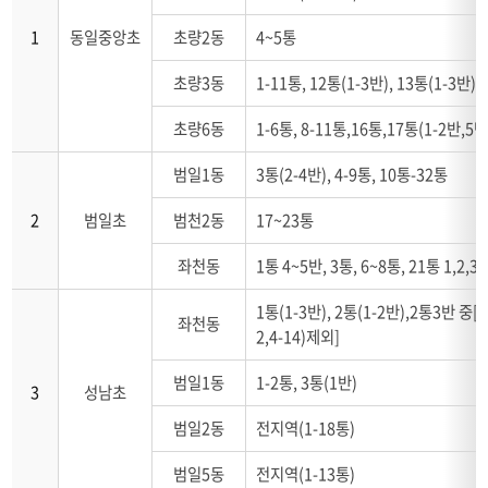
등
학
1
동일중앙초
초량2동
4~5통
교
통
초량3동
1-11통, 12통(1-3반), 13통(1-3반),
학
구
초량6동
1-6통, 8-11통,16통,17통(1-2반,5반
의
연
범일1동
3통(2-4반), 4-9통, 10통-32통
변,
학
2
범일초
범천2동
17~23통
교
명,
좌천동
1통 4~5반, 3통, 6~8통, 21통 1,2,3
동
별,
1통(1-3반), 2통(1-2반),2통3반 중[11
통
좌천동
2,4-14)제외]
학
구
범일1동
1-2통, 3통(1반)
으
3
성남초
로
범일2동
전지역(1-18통)
안
내
범일5동
전지역(1-13통)
하