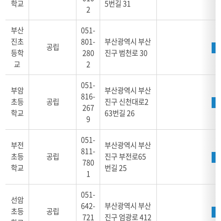
학교
5번길 31
2
부산
051-
진초
801-
부산광역시 부산
공립
등학
280
진구 범천로 30
교
2
051-
부암
부산광역시 부산
816-
초등
공립
진구 신천대로2
267
학교
63번길 26
9
051-
부전
부산광역시 부산
811-
초등
공립
진구 부전로65
780
학교
번길 25
1
051-
선암
642-
부산광역시 부산
초등
공립
721
진구 엄광로 412