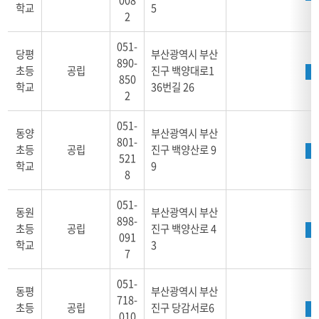
학교
5
2
051-
당평
부산광역시 부산
890-
초등
공립
진구 백양대로1
850
학교
36번길 26
2
051-
동양
부산광역시 부산
801-
초등
공립
진구 백양산로 9
521
학교
9
8
051-
동원
부산광역시 부산
898-
초등
공립
진구 백양산로 4
091
학교
3
7
051-
동평
부산광역시 부산
718-
초등
공립
진구 당감서로6
010