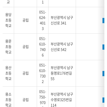
교
1
051-
용당
624-
부산광역시 남구
초등
공립
401
신선로 341
학교
3
051-
용문
610-
부산광역시 남구
초등
공립
740
신선로 542
학교
6
051-
용산
부산광역시 남구
610-
초등
공립
동명로176번길
730
학교
55
2
051-
용소
부산광역시 남구
750-
초등
공립
수영로325번길
970
학교
114