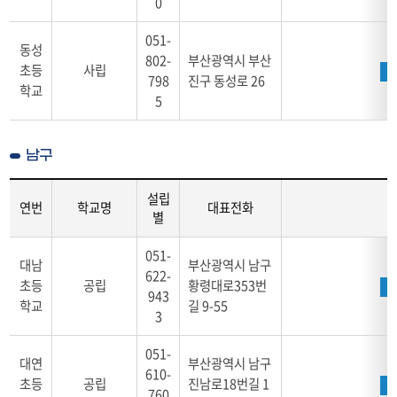
0
051-
동성
802-
부산광역시 부산
초등
사립
798
진구 동성로 26
학교
5
남구
설립
연번
학교명
대표전화
별
학
051-
교
대남
부산광역시 남구
622-
안
초등
공립
황령대로353번
943
내
학교
길 9-55
3
남
구
051-
-
대연
부산광역시 남구
610-
연
초등
공립
진남로18번길 1
번,
760