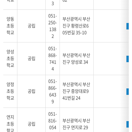
3
051-
양동
부산광역시 부산
250-
초등
공립
진구 황령산로6
138
학교
05번길 35-10
2
051-
양성
868-
부산광역시 부산
초등
공립
741
진구 양성로 34
학교
4
051-
양정
부산광역시 부산
866-
초등
공립
진구 중앙대로9
643
학교
41번길 24
9
051-
연지
816-
부산광역시 부산
초등
공립
054
진구 연지로 29
학교