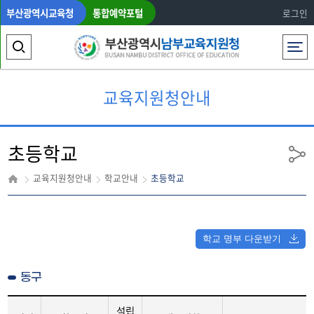
부산광역시교육청
통합예약포털
로그인
전체메뉴
검
색
교육지원청안내
영
역
초등학교
열
공
유
기
교육지원청안내
학교안내
초등학교
학교 명부 다운받기
동구
설립