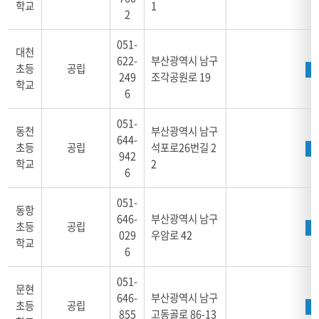
학교
1
학
2
교
명,
051-
대천
설
622-
부산광역시 남구
초등
공립
립
249
조각공원로 19
학교
별,
6
대
표
051-
동천
부산광역시 남구
전
644-
화,
초등
공립
석포로26번길 2
942
주
학교
2
6
소,
위
051-
치,
동항
646-
부산광역시 남구
학
초등
공립
029
우암로 42
교
학교
6
알
리
051-
미,
문현
홈
646-
부산광역시 남구
초등
공립
페
855
고동골로 86-13