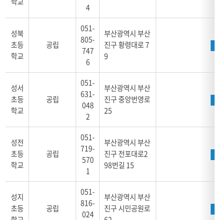
학교
4
051-
성북
부산광역시 부산
805-
초등
공립
진구 황령대로 7
747
학교
9
6
051-
성서
부산광역시 부산
631-
초등
공립
진구 중앙번영로
048
학교
25
2
051-
성전
부산광역시 부산
719-
초등
공립
진구 전포대로2
570
학교
98번길 15
1
051-
성지
부산광역시 부산
816-
초등
공립
진구 시민공원로
024
학교
62