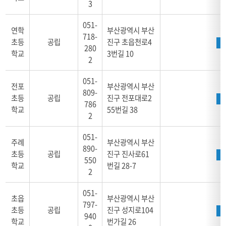
3
051-
연학
부산광역시 부산
718-
초등
공립
진구 초읍천로4
280
학교
3번길 10
2
051-
전포
부산광역시 부산
809-
초등
공립
진구 전포대로2
786
학교
55번길 38
2
051-
주례
부산광역시 부산
890-
초등
공립
진구 진사로61
550
학교
번길 28-7
2
051-
초읍
부산광역시 부산
797-
초등
공립
진구 성지로104
940
학교
번가길 26