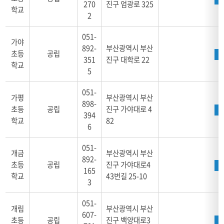
270
진구 엄광로 325
내
학교
2
부
산
051-
진
가야
892-
부산광역시 부산
구
초등
공립
-
351
진구 대학로 22
학교
연
5
번,
학
051-
가평
부산광역시 부산
교
898-
초등
공립
진구 가야대로 4
명,
394
학교
82
설
6
립
별,
051-
개금
부산광역시 부산
대
892-
표
초등
공립
진구 가야대로4
165
전
학교
43번길 25-10
3
화,
주
051-
소,
개림
부산광역시 부산
607-
위
초등
공립
진구 백양대로3