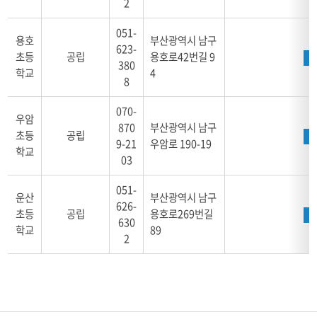
2
051-
용호
부산광역시 남구
623-
초등
공립
용호로42번길 9
380
학교
4
8
070-
우암
870
부산광역시 남구
초등
공립
9-21
우암로 190-19
학교
03
051-
운산
부산광역시 남구
626-
초등
공립
용호로269번길
630
학교
89
2