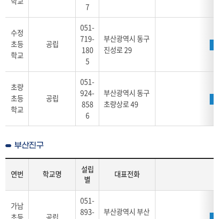
학교
7
소,
위
051-
치,
수정
719-
부산광역시 동구
학
초등
공립
180
진성로 29
교
학교
5
알
리
051-
미,
초량
홈
924-
부산광역시 동구
초등
공립
페
858
초량상로 49
학교
이
6
지
로
구
부산진구
성
설립
연번
학교명
대표전화
별
학
051-
교
가남
893-
부산광역시 부산
안
초등
공립