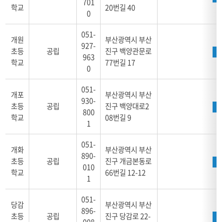
701
치,
학교
20번길 40
0
학
교
051-
알
개원
부산광역시 부산
리
927-
초등
공립
진구 백양관문로
미,
963
학교
77번길 17
홈
0
페
이
051-
개포
부산광역시 부산
지
930-
초등
공립
진구 백양대로2
로
800
학교
08번길 9
구
1
성
051-
개화
부산광역시 부산
890-
초등
공립
진구 개금본동로
010
학교
66번길 12-12
1
051-
당감
부산광역시 부산
896-
초등
공립
진구 당감로 22-
008