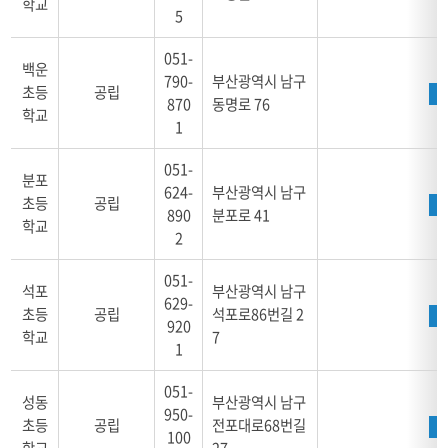
학교
이
5
지
로
051-
백운
구
790-
부산광역시 남구
초등
공립
성
870
동명로 76
학교
1
051-
분포
624-
부산광역시 남구
초등
공립
890
분포로 41
학교
2
051-
석포
부산광역시 남구
629-
초등
공립
석포로86번길 2
920
학교
7
1
051-
성동
부산광역시 남구
950-
초등
공립
전포대로68번길
100
학교
27