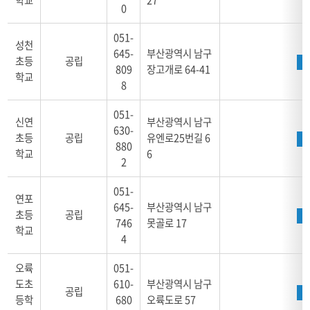
0
051-
성천
645-
부산광역시 남구
초등
공립
809
장고개로 64-41
학교
8
051-
신연
부산광역시 남구
630-
초등
공립
유엔로25번길 6
880
학교
6
2
051-
연포
645-
부산광역시 남구
초등
공립
746
못골로 17
학교
4
오륙
051-
도초
610-
부산광역시 남구
공립
등학
680
오륙도로 57