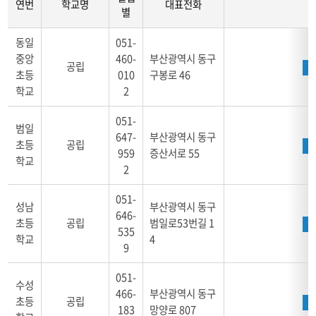
연번
학교명
대표전화
별
학
동일
051-
교
중앙
460-
부산광역시 동구
안
공립
초등
010
구봉로 46
내
학교
2
동
구
051-
-
범일
647-
부산광역시 동구
연
초등
공립
번,
959
증산서로 55
학교
학
2
교
명,
051-
성남
부산광역시 동구
설
646-
초등
공립
범일로53번길 1
립
535
학교
4
별,
9
대
표
051-
수성
전
466-
부산광역시 동구
화,
초등
공립
183
망양로 807
주