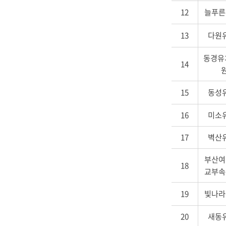
미,
12
늘푸른
홈
페
13
다원
이
지
동경유
14
로
원
구
성
15
동성
16
미소
17
벽산
부산여
18
교부속
19
빛나라
20
새동