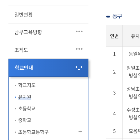
교육법령
일반현황
동구
남부교육방향
연번
유치
조직도
학
1
동일
교
안
학교안내
범일초
내
2
병설
동
구
학교지도
성남초
-
3
병설
유치원
연
번,
초등학교
수성초
유
4
병설
치
중학교
원
5
묘음
초등학교통학구
명,
설