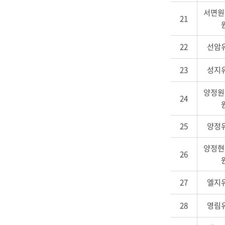
서면원
21
22
선암
23
성지
양정원
24
25
양정
양정현
26
27
엘지
28
영림