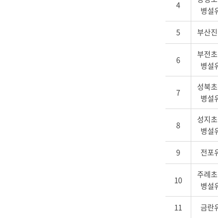
번,
4
로
병설
유
구
치
성
5
부산진
원
명,
부전초
설
6
병설
립
별,
성북초
대
7
병설
표
전
성지초
화,
8
병설
주
소,
9
전포
위
치,
유
주례초
10
치
병설
원
알
11
금란
리