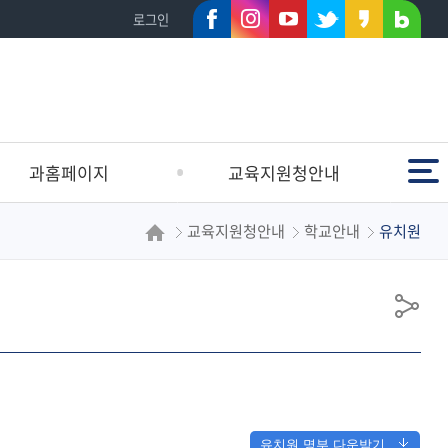
페이
인스
유튜
트위
카카
네이
로그인
스북
타그
브
터
오스
버블
램
토리
로그
전체메뉴
과홈페이지
교육지원청안내
교육지원청안내
학교안내
유치원
초등교육지원과
인사말
등교육지원과
연혁
생건강지원과
일반현황
공
정지원과
남부교육방향
유
교지원과
조직도
설지원과
학교안내
청사안내
유치원 명부 다운받기