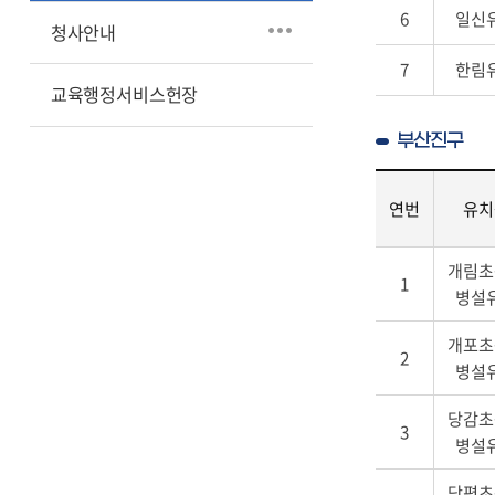
6
일신
립
청사안내
별,
7
한림
대
교육행정서비스헌장
표
전
화,
부산진구
주
소,
연번
유치
위
치,
학
유
개림초
교
1
치
병설
안
원
내
알
개포초
부
2
리
병설
산
미,
진
홈
당감초
구
3
페
병설
-
이
연
지
당평초