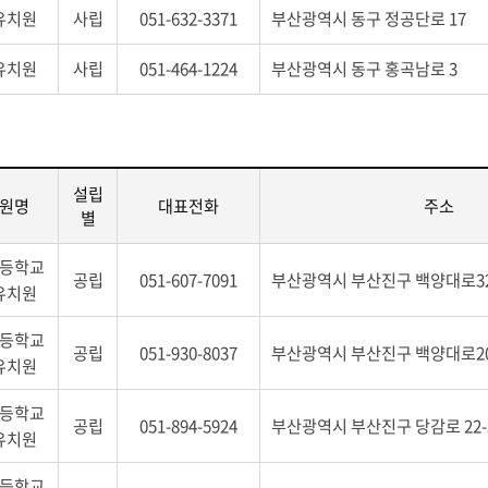
유치원
사립
051-632-3371
부산광역시 동구 정공단로 17
유치원
사립
051-464-1224
부산광역시 동구 홍곡남로 3
설립
원명
대표전화
주소
별
등학교
공립
051-607-7091
부산광역시 부산진구 백양대로32
유치원
등학교
공립
051-930-8037
부산광역시 부산진구 백양대로20
유치원
등학교
공립
051-894-5924
부산광역시 부산진구 당감로 22-
유치원
등학교