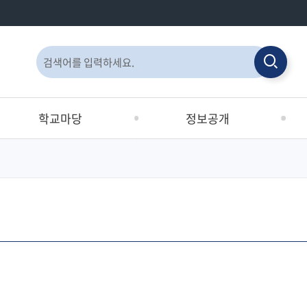
통
검
합
검
검
색
색
색
학교마당
정보공개
창
(새
학교교육계획서
정보공개제도안내
유
창)
남부영재교육원
정보공개청구
중
Wee센터
사전정보공표목록
학
부산진구 희망교육지구
사전정보공표
행
동구 희망교육지구
정보목록
학
교육복지 학생맞춤통합지원
공공데이터개방
시
교육정보나눔터
행재정공개방