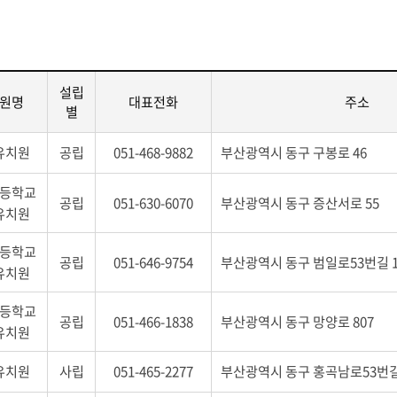
남부 독서교육
설립
원명
대표전화
주소
별
유치원
공립
051-468-9882
부산광역시 동구 구봉로 46
등학교
공립
051-630-6070
부산광역시 동구 증산서로 55
유치원
등학교
공립
051-646-9754
부산광역시 동구 범일로53번길 1
유치원
등학교
공립
051-466-1838
부산광역시 동구 망양로 807
유치원
유치원
사립
051-465-2277
부산광역시 동구 홍곡남로53번길 