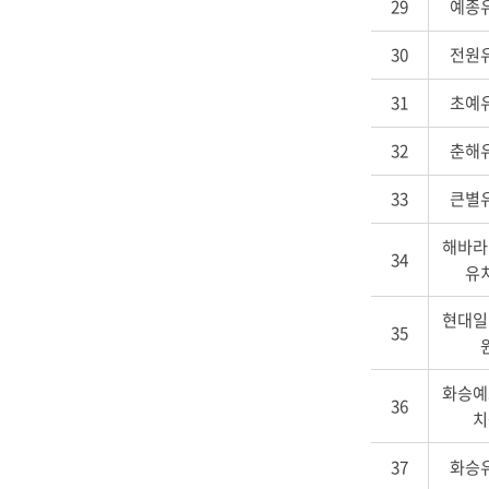
29
예종
30
전원
31
초예
32
춘해
33
큰별
해바라
34
유
현대일
35
화승예
36
치
37
화승