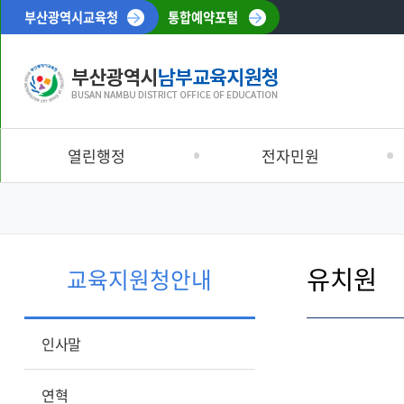
부산광역시교육청
통합예약포털
열린행정
전자민원
공지사항
민원처리안내
남부교육소식
남부교육신문고
유치원
입찰정보
부서별 민원안내
교육지원청안내
재정정보
신고센터
채용정보
교육환경정보시스템
인사말
반부패·청렴
온라인행정심판
공시송달공고
연혁