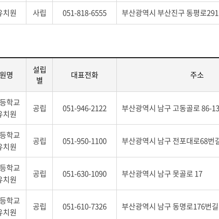
유치원
사립
051-818-6555
부산광역시 부산진구 동평로291
설립
원명
대표전화
주소
별
등학교
공립
051-946-2122
부산광역시 남구 고동골로 86-1
유치원
등학교
공립
051-950-1100
부산광역시 남구 전포대로68번길
유치원
등학교
공립
051-630-1090
부산광역시 남구 못골로 17
유치원
등학교
공립
051-610-7326
부산광역시 남구 동명로176번길 
유치원