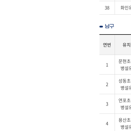
38
화인
남구
연번
유치
학
문현초
교
1
병설
안
내
성동초
남
2
병설
구
-
연포초
연
3
병설
번,
유
용산초
치
4
병설
원