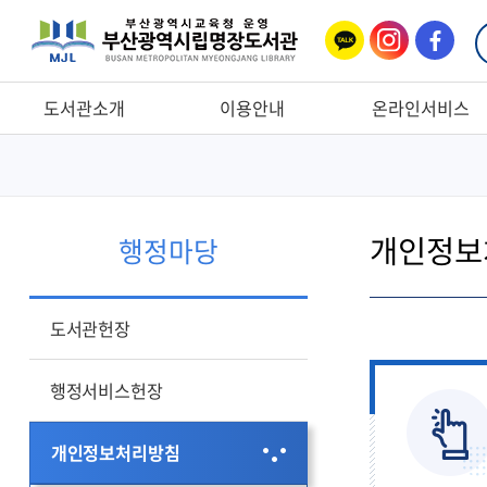
카카
인스
페이
오톡
타그
스북
램
도서관소개
이용안내
온라인서비스
개인정보
행정마당
도서관헌장
행정서비스헌장
개인정보처리방침