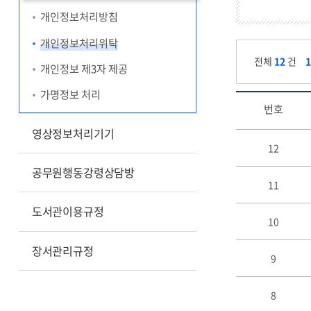
개인정보처리방침
개인정보처리위탁
전체
12
건
개인정보 제3자 제공
가명정보 처리
번호
영상정보처리기기
개
12
인
정
공무원행동강령상담방
보
11
처
도서관이용규정
리
10
위
탁
장서관리규정
게
9
시
판
8
리