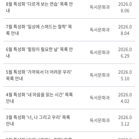
8월 특성화 '다르게 보는 연습' 목록 안
2026.0
성
독서문화과
내
8.06
화
추
천
7월 특성화 '일상에 스며드는 철학' 목
2026.0
독서문화과
목
록 안내
8.04
록
게
6월 특성화 '힐링이 필요한 날' 목록 안
2026.0
시
독서문화과
내
6.29
판
리
스
5월 특성화 '가까워서 더 어려운 우리'
2026.0
독서문화과
트
목록 안내
5.10
테
이
4월 특성화 '내 마음을 읽는 시간' 목록
2026.0
블
독서문화과
안내
4.02
3월 특성화 '너, 나 그리고 우리' 목록
2026.0
독서문화과
안내
3.12