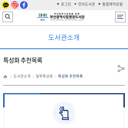
카카
인스
페이
로그인
전자도서관
통합예약포털
오톡
타그
스북
전체메뉴
램
검
색
도서관소개
영
역
열
특성화 추천목록
기
공
도서관소개
철학특성화
특성화 추천목록
유