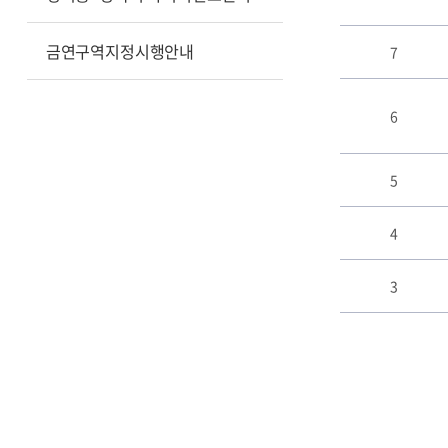
스
트
금연구역지정시행안내
7
테
이
블
6
5
4
3