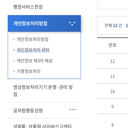
행정서비스헌장
개인정보처리방침
전체
12
건
개인정보처리방침
번호
개인정보처리 위탁
개
개인정보 제3자 제공
12
인
정
가명정보처리
보
11
처
영상정보처리기기 운영·관리 방
리
10
위
침
탁
게
9
공무원행동강령
시
판
8
리
성희롱·성폭력 사이버신고센터