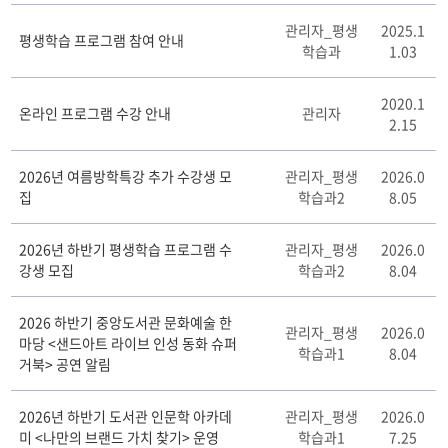
평
관리자_평생
2025.1
생
평생학습 프로그램 참여 안내
학습과
1.03
강
좌
게
2020.1
온라인 프로그램 수강 안내
관리자
시
2.15
판
게
2026년 여름방학특강 추가 수강생 모
관리자_평생
2026.0
시
집
학습과2
8.05
판
리
스
2026년 하반기 평생학습 프로그램 수
관리자_평생
2026.0
트
강생 모집
학습과2
8.04
테
이
2026 하반기 중앙도서관 문화예술 한
블
관리자_평생
2026.0
마당 <샌드아트 라이브 인성 동화 슈퍼
학습과1
8.04
거북> 공연 알림
2026년 하반기 도서관 인문학 아카데
관리자_평생
2026.0
미 <나만의 브랜드 가치 찾기> 운영
학습과1
7.25