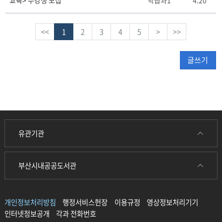
교육> 수강생 모집
학습과1
4.20
<<
1
2
3
4
5
>
>>
글쓰기
유관기관
부산시내공공도서관
개인정보처리방침
행정서비스헌장
이용규정
영상정보처리기기
인터넷정보공개
각과 전화번호