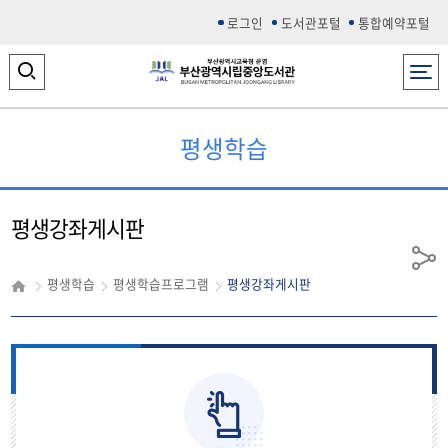
로그인
도서관포털
통합예약포털
전체메뉴
검
색
영
평생학습
역
열
평생강좌게시판
기
공
평생학습
평생학습프로그램
평생강좌게시판
유