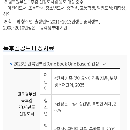
※ 원북원부산독후감 선정도서별 응모 대상 준수
어린이도서: 초등학생, 청소년도서: 중학생, 고등학생, 일반도서: 대학생,
성인
※ 학교 밖 청소년: 출생년도 2011~2013년생은 중학생부,
2008~2010년생은 고등학생부에 지원
독후감공모 대상자료
2026년 원북원부산(One Book One Busan) 선정도서
어
<진짜 가족 맞아요> 이경옥 지음, 보랏
린
빛소어린이, 2025
이
원북원부산
독후감
청
<신상문구점> 김선영, 특별한 서재, 2
2026년도
소
025
선정도서
년
일
<절창> 구병모 지음, 문학동네, 2025