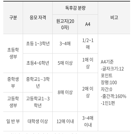
독후감 분량
구분
응모 자격
비고
원고지(20
A4
0자)
1/2~1
초등 1~3학년
3~4매
매
초등학
생부
1매 이
A4기준
초등4~6학년
5매 이상
상
-글자크기:12
포인트
중학생
중학교1∼3학
장평:100
부
년
2매 이
자간:0
8매 이상
상
-줄간격:160%
고등학
고등학교1∼3
-1인1편
생부
학년
3~4매
일 반 부
대학생 이상
12매 이내
이내