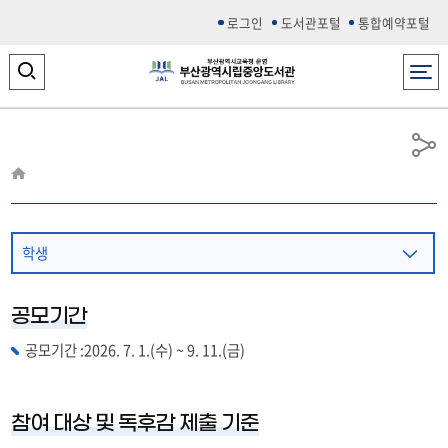
로그인
도서관포털
통합예약포털
전체메뉴
검
색
영
공
유
역
열
기
학생
전체
공모기간
일반
공모기간 :2026. 7. 1.(수) ~ 9. 11.(금)
참여 대상 및 독후감 제출 기준