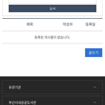
검색
제목
작성자
등록일
게
등록된 게시물이 없습니다.
시
판
리
글쓰기
스
트
테
이
블
유관기관
부산시내공공도서관