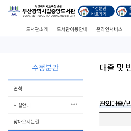
수정분관
바로가기
도서관소개
도서관이용안내
온라인서비스
대출 및 
수정분관
연혁
관외대출/
시설안내
찾아오시는길
관