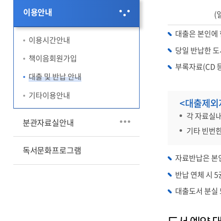
외
이용안내
(
대
출/
대출은 본인에
이용시간안내
반
당일 반납한 도
납
책이음회원가입
부록자료(CD 
대출 및 반납 안내
기타이용안내
<대출제외
각 자료실
분관자료실안내
기타 빈번한
독서문화프로그램
자료반납은 본인
반납 연체 시 
대출도서 분실 