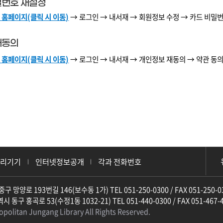
밀번호 재설정
 홈페이지(클릭 시 이동)
→ 로그인
→ 내서재
→ 회원정보 수정
→ 카드 비밀
재동의
 홈페이지(클릭 시 이동)
→ 로그인
→ 내서재
→ 개인정보 재동의
→ 약관 동의
처리기기
인터넷정보공개
각과 전화번호
구 망양로 193번길 146(보수동 1가) TEL 051-250-0300 / FAX 051-250-0
 동구 홍곡로 53(수정1동 1032-21) TEL 051-440-0300 / FAX 051-467-
politan Jungang Library All Rights Reserved.