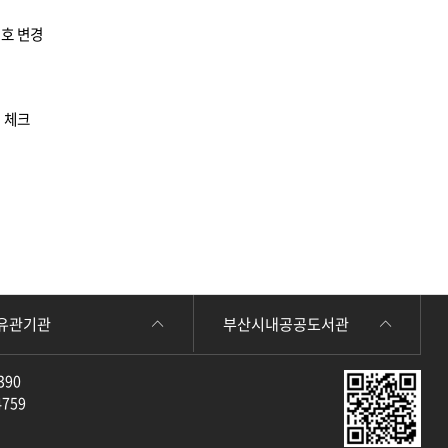
번호 변경
 체크
유관기관
부산시내공공도서관
390
4759