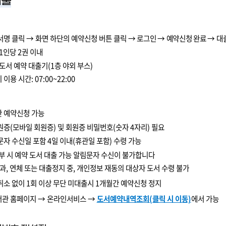
대출
서명 클릭 → 화면 하단의 예약신청 버튼 클릭
→
로그인
→
예약신청 완료
→
대
 1
인당
2
권 이내
도서 예약 대출기
(1
층 야외 부스
)
 이용 시간
: 07:00~22:00
만 예약신청 가능
원증
(
모바일 회원증
)
및 회원증 비밀번호
(
숫자
4
자리
)
필요
 문자 수신일 포함
4
일 이내(휴관일 포함) 수령 가능
부 시 예약 도서 대출 가능 알림문자 수신이 불가합니다
초과
,
연체 또는 대출정지 중
,
개인정보 재동의 대상자 도서 수령 불가
취소 없이
1
회 이상 무단 미대출시
1
개월간 예약신청 정지
서관 홈페이지 → 온라인서비스 →
도서예약내역조회(클릭 시 이동)
에서 가능