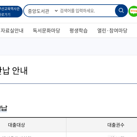
통
검
블로
부산교육역사관
합
바로가기
검
그
색
색
자료실안내
독서문화마당
평생학습
열린·참여마당
반납 안내
반납
대출대상
대출권수