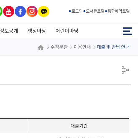
유튜
페이
인스
카카
로그인
도서관포털
통합예약포털
브
스북
타그
오톡
램
전체메뉴
정보공개
행정마당
어린이마당
수정분관
이용안내
대출 및 반납 안내
공
유
대출기간