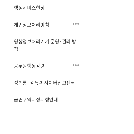
지식문
플랫폼
행정서비스헌장
책이
있어
개인정보처리방침
행복한
도서관
영상정보처리기기 운영·관리 방
시민
참여형
침
독서문화확산
책과
공무원행동강령
함께
커가는
삶
성희롱·성폭력 사이버신고센터
장벽
없는
금연구역지정시행안내
열린
도서관
사람과
성장하는
도서관
시민속으로