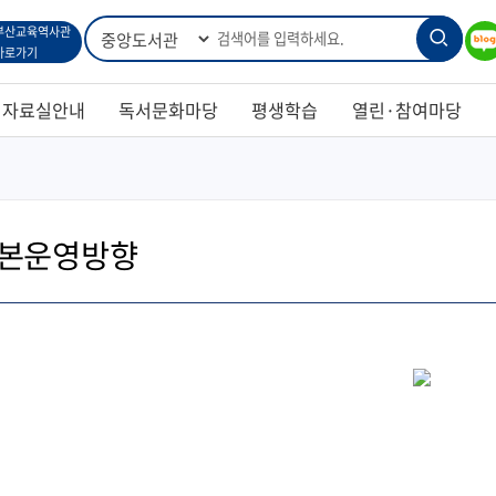
통
검
블로
부산교육역사관
합
바로가기
검
그
색
색
자료실안내
독서문화마당
평생학습
열린·참여마당
본운영방향
는