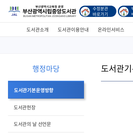
수정분관
바로가기
도서관소개
도서관이용안내
온라인서비스
도서관기
행정마당
도서관기본운영방향
책
도서관헌장
사람
미래를
도서관의 날 선언문
이어주