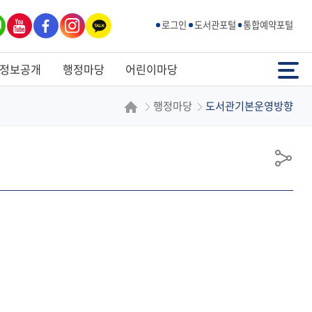
유튜
페이
인스
카카
로그인
도서관포털
통합예약포털
브
스북
타그
오톡
램
전체메뉴
정보공개
행정마당
어린이마당
행정마당
도서관기본운영방향
공
유