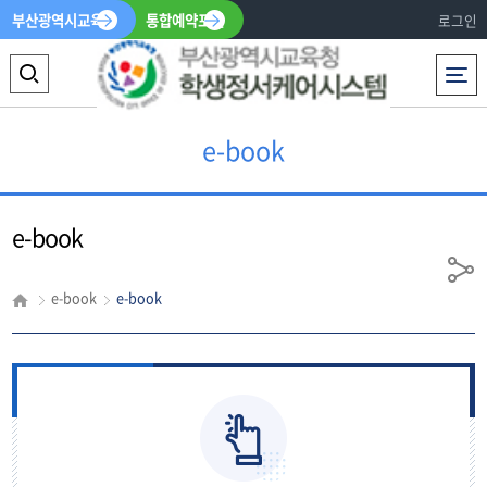
부산광역시교육청
통합예약포털
로그인
전체메뉴
검
색
e-book
영
역
e-book
열
기
공
e-book
e-book
유