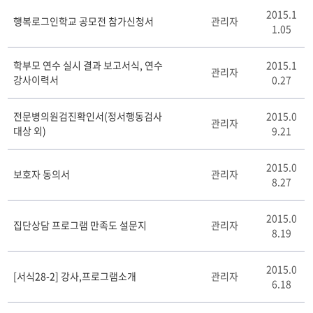
서
2015.1
식
행복로그인학교 공모전 참가신청서
관리자
1.05
자
료
게
학부모 연수 실시 결과 보고서식, 연수
2015.1
관리자
시
강사이력서
0.27
판
리
전문병의원검진확인서(정서행동검사
2015.0
스
관리자
대상 외)
9.21
트
테
이
2015.0
보호자 동의서
관리자
블
8.27
2015.0
집단상담 프로그램 만족도 설문지
관리자
8.19
2015.0
[서식28-2] 강사,프로그램소개
관리자
6.18