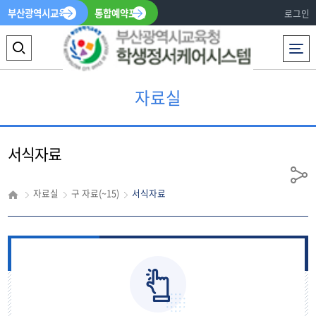
부산광역시교육청
통합예약포털
로그인
전체메뉴
검
색
자료실
영
역
서식자료
열
기
공
자료실
구 자료(~15)
서식자료
유