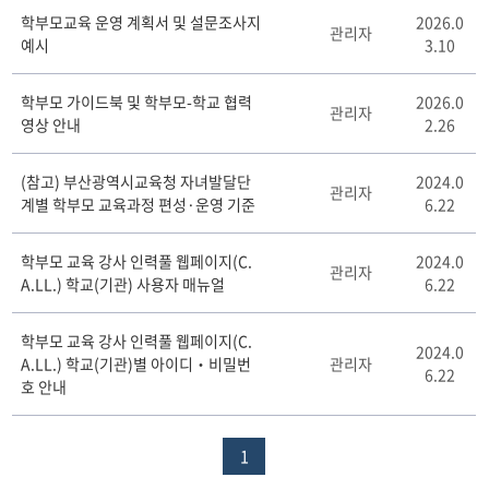
학
학부모교육 운영 계획서 및 설문조사지
2026.0
부
관리자
예시
3.10
모
배
움
학부모 가이드북 및 학부모-학교 협력
2026.0
관리자
학
영상 안내
2.26
교
게
(참고) 부산광역시교육청 자녀발달단
2024.0
시
관리자
계별 학부모 교육과정 편성·운영 기준
6.22
판
리
스
학부모 교육 강사 인력풀 웹페이지(C.
2024.0
관리자
트
A.LL.) 학교(기관) 사용자 매뉴얼
6.22
테
이
학부모 교육 강사 인력풀 웹페이지(C.
블
2024.0
A.LL.) 학교(기관)별 아이디‧비밀번
관리자
6.22
호 안내
1