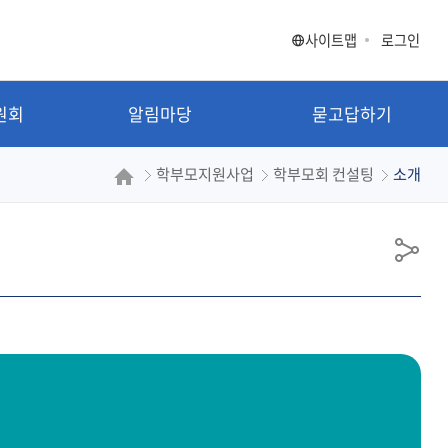
사이트맵
로그인
원회
알림마당
묻고답하기
학부모지원사업
학부모회 컨설팅
소개
공
유