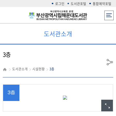
로그인
도서관포털
통합예약포털
전체메뉴
도서관소개
3층
공
도서관소개
시설현황
3층
유
3층