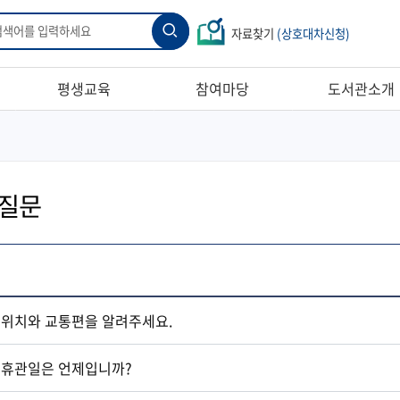
검
자료찾기
(상호대차신청)
색
평생교육
참여마당
도서관소개
운영안내
공지사항
인사말
프로그램 안내
묻고 답하기
연혁
질문
온라인수강신청
자원봉사
조직현황
수강생자유게시판
자주하는질문
시설현황
지식정보취약계층지원
설문조사
자료현황
꿈사랑작은도서관
특성화자료
온라인학습포털 안내
오시는길
 위치와 교통편을 알려주세요.
도서관행사(갤러리
 휴관일은 언제입니까?