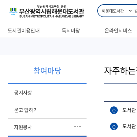
통
합
검
색
도서관이용안내
독서마당
온라인서비스
이용시간
독서교실
자료검색
대출/반납/예약안내
독서토론회
통합자료검색
(부산지역)
자주하는
자료기증
독서문화행사
참여마당
희망도서 신청
관내상호대차 안내
도서관의 날 ·
도서관주간 및 독서의
희망도서 처리결과
책이음도서회원가입
달
공지사항
지역서점 희망도서
책나래/책바다
부산시민독후감공모
바로대출
도서관이용규정
묻고 답하기
도서관
신착·추천자료
나의대출정보
자료실안내
독서퀴즈
도서대출베스트
도서관
자원봉사
청소년 자기주도
온가족 북로그
1일독서교실신청
학습실