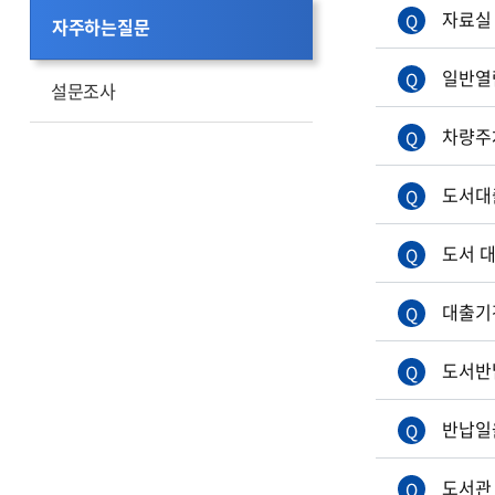
2026 북로그 챌린지
유아도서관
자료실
자주하는질문
무선인터넷
견학신청
복사 및 사물함
전자도서관
일반열
설문조사
주차시설
Ai 도서추천
차량주
피난안내도
도서예약내역조회
도서대
도서 
대출기
도서반
반납일
도서관