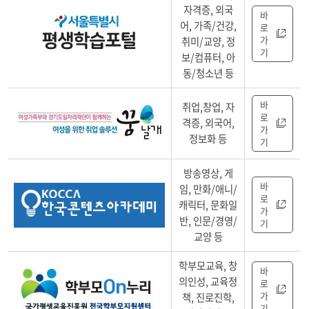
자격증, 외국
로
바
어, 가족/건강,
가
로
기)
가
취미/교양, 정
기
보/컴퓨터, 아
동/청소년 등
바
취업,창업, 자
로
격증, 외국어,
가
정보화 등
기
방송영상, 게
바
임, 만화/애니/
로
캐릭터, 문화일
가
반, 인문/경영/
기
교양 등
학부모교육, 창
바
의인성, 교육정
로
가
책, 진로진학,
기