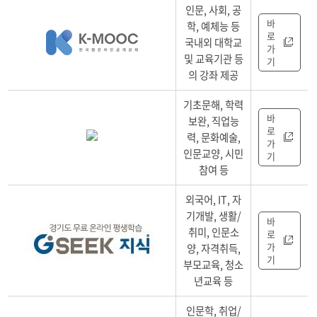
온
인문, 사회, 공
라
바
학, 예체능 등
인
로
국내외 대학교
학
가
및 교육기관 등
습
기
의 강좌 제공
포
털
기초문해, 학력
안
바
내
보완, 직업능
로
(운
력, 문화예술,
가
영
인문교양, 시민
기
기
참여 등
관,
강
외국어, IT, 자
좌
기개발, 생활/
바
분
취미, 인문소
로
야,
가
양, 자격취득,
홈
기
부모교육, 청소
페
년교육 등
이
지
인문학, 취업/
바