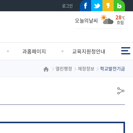
페이
트위
카카
네이
로그인
28
스북
터
오스
버블
℃
오늘의날씨
흐림
토리
로그
전체메뉴
과홈페이지
교육지원청안내
열린행정
재정정보
학교발전기금
유초등교육지원과
인사말
중등교육지원과
연혁
학생건강지원과
일반현황
공
행정지원과
해운대교육방향
유
학교지원과
조직도
시설지원과
학교안내
청사배치도