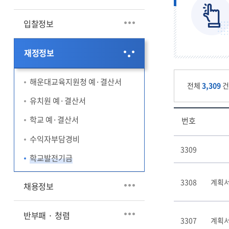
희망교육지
칭찬합시다
방과후청렴
입찰정보
현장체험학습결과공개방
(방청소)
재정정보
해운대교육지원청 예·결산서
전체
3,309
유치원 예·결산서
학교 예·결산서
번호
수익자부담경비
학
3309
교
학교발전기금
발
전
3308
계획서
기
채용정보
금
게
반부패 · 청렴
시
3307
계획서