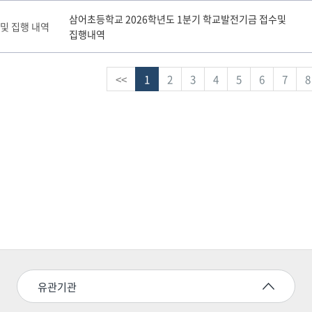
삼어초등학교 2026학년도 1분기 학교발전기금 접수및
 및 집행 내역
집행내역
<<
1
2
3
4
5
6
7
8
유관기관