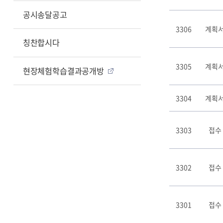
판
리
공시송달공고
스
3306
계획서
트
칭찬합시다
테
이
3305
계획서
블
현장체험학습결과공개방
3304
계획서
3303
접수
3302
접수
3301
접수