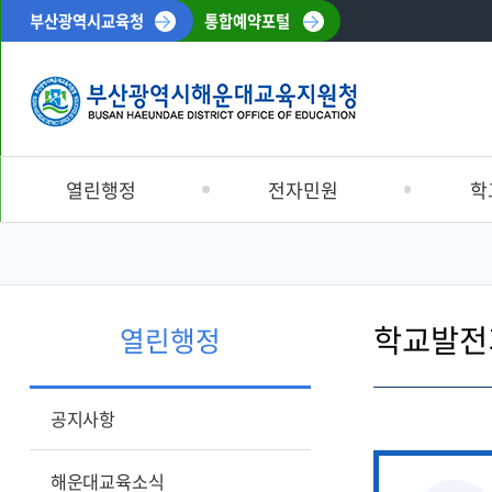
부산광역시교육청
통합예약포털
열린행정
전자민원
학
공지사항
민원처리안내
학교교육계
해운대교육소식
해운대교육신문고
해운대영재
학교발전
입찰정보
부서별민원안내
Wee센터
열린행정
재정정보
신고센터
교육복지우
학생맞춤통
채용정보
교육환경보호구역
공지사항
특수교육
반부패 · 청렴
교육정보나
공시송달공고
해운대교육소식