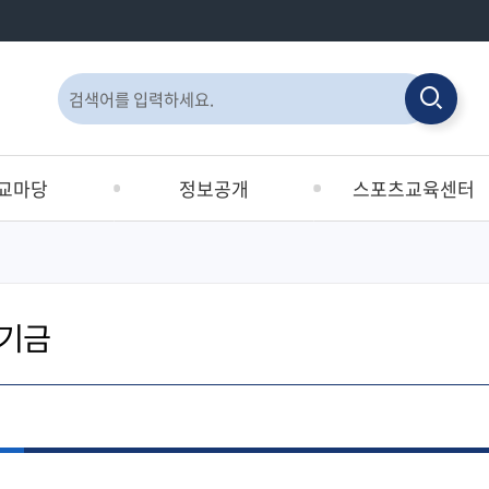
통
검
합
검
검
색
색
색
교마당
정보공개
스포츠교육센터
창
획서
정보공개제도안내
공지사항
교육원
정보공개청구
이용안내
기금
사전정보공표목록
시설안내
선지원사업 및
사전정보공표
수영장안내
합지원
비공개대상정보 세부기준
인터넷접수
정보목록
눔터
공공데이터개방