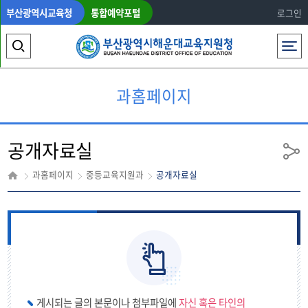
부산광역시교육청
통합예약포털
로그인
전체메뉴
검
색
과홈페이지
영
역
공개자료실
열
공
유
기
과홈페이지
중등교육지원과
공개자료실
게시되는 글의 본문이나 첨부파일에
자신 혹은 타인의