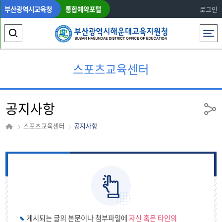
부산광역시교육청
통합예약포털
로그인
전체메뉴
검
색
스포츠교육센터
영
역
공지사항
열
공
유
기
스포츠교육센터
공지사항
게시되는 글의 본문이나 첨부파일에
자신 혹은 타인의