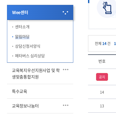
희망교육지
칭찬합시다
방과후청렴
Wee센터
현장체험학습결과공개방
(방청소)
센터소개
알림마당
전체
14
건
상담신청서양식
메타버스 심리상담
번호
교육복지우선지원사업 및 학
알
생맞춤통합지원
림
공지
마
당
특수교육
14
게
시
판
교육정보나눔터
13
리