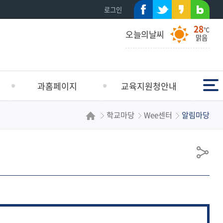
페이
트위
카카
네이
로그인
28
스북
터
오스
버블
℃
오늘의날씨
맑음
토리
로그
전체메뉴
과홈페이지
교육지원청안내
학교마당
Wee센터
알림마당
유초등교육지원과
인사말
중등교육지원과
연혁
학생건강지원과
일반현황
공
행정지원과
해운대교육방향
유
학교지원과
조직도
시설지원과
학교안내
청사배치도