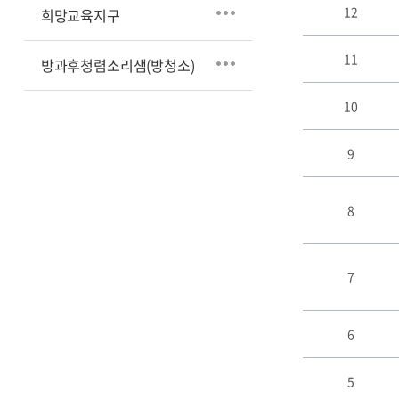
스
12
희망교육지구
트
테
11
이
방과후청렴소리샘(방청소)
블
10
9
8
7
6
5