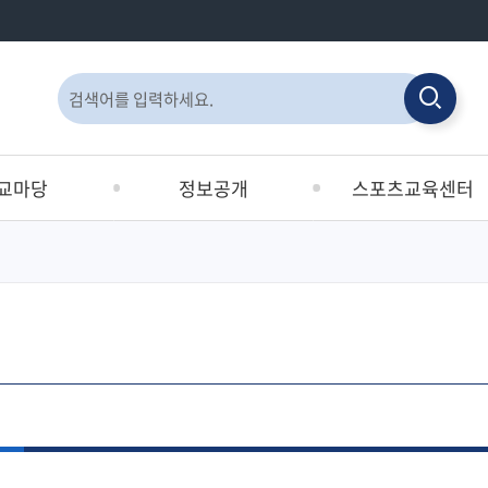
통
검
합
검
검
색
색
색
교마당
정보공개
스포츠교육센터
창
획서
정보공개제도안내
공지사항
교육원
정보공개청구
이용안내
사전정보공표목록
시설안내
선지원사업 및
사전정보공표
수영장안내
합지원
비공개대상정보 세부기준
인터넷접수
정보목록
눔터
공공데이터개방