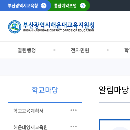
부산광역시교육청
통합예약포털
열린행정
전자민원
학
공지사항
민원처리안내
학교교육계
해운대교육소식
해운대교육신문고
해운대영재
알림마당
입찰정보
부서별민원안내
Wee센터
학교마당
재정정보
신고센터
교육복지우
학생맞춤통
채용정보
교육환경보호구역
학교교육계획서
특수교육
반부패 · 청렴
교육정보나
공시송달공고
해운대영재교육원