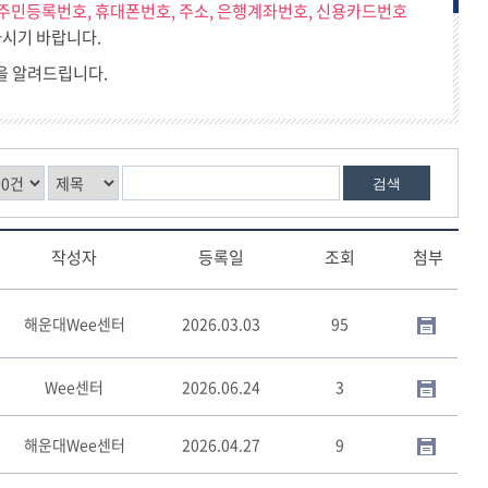
주민등록번호, 휴대폰번호, 주소, 은행계좌번호, 신용카드번호
찾아오시는 길
시기 바랍니다.
교육행정서비스헌장
을 알려드립니다.
검색
작성자
등록일
조회
첨부
해운대Wee센터
2026.03.03
95
Wee센터
2026.06.24
3
해운대Wee센터
2026.04.27
9