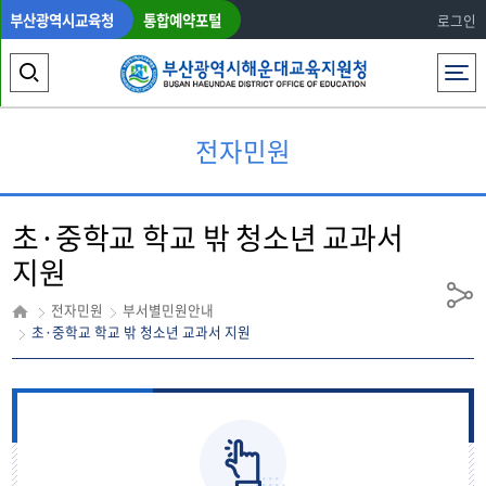
부산광역시교육청
통합예약포털
로그인
전체메뉴
검
색
전자민원
영
역
초·중학교 학교 밖 청소년 교과서
열
지원
기
공
전자민원
부서별민원안내
유
초·중학교 학교 밖 청소년 교과서 지원