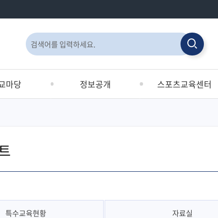
통
검
합
검
검
색
색
색
교마당
정보공개
스포츠교육센터
창
획서
정보공개제도안내
공지사항
교육원
정보공개청구
이용안내
트
사전정보공표목록
시설안내
선지원사업 및
사전정보공표
수영장안내
합지원
비공개대상정보 세부기준
인터넷접수
정보목록
눔터
공공데이터개방
특수교육현황
자료실