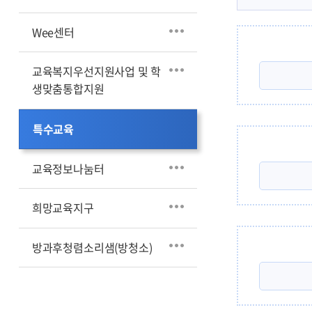
희망교육지
칭찬합시다
방과후청렴
Wee센터
현장체험학습결과공개방
(방청소)
교육복지우선지원사업 및 학
생맞춤통합지원
특수교육
교육정보나눔터
희망교육지구
방과후청렴소리샘(방청소)