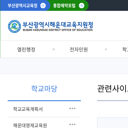
부산광역시교육청
통합예약포털
열린행정
전자민원
학
공지사항
민원처리안내
학교교육계
해운대교육소식
해운대교육신문고
해운대영재
관련사이
입찰정보
부서별민원안내
Wee센터
학교마당
재정정보
신고센터
교육복지우
학생맞춤통
채용정보
교육환경보호구역
학교교육계획서
특수교육
반부패 · 청렴
교육정보나
공시송달공고
해운대영재교육원