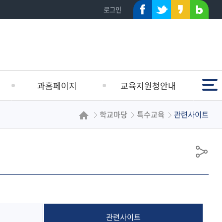
페이
트위
카카
네이
로그인
스북
터
오스
버블
토리
로그
전체메뉴
과홈페이지
교육지원청안내
학교마당
특수교육
관련사이트
유초등교육지원과
인사말
중등교육지원과
연혁
학생건강지원과
일반현황
공
행정지원과
해운대교육방향
유
학교지원과
조직도
시설지원과
학교안내
청사배치도
관련사이트