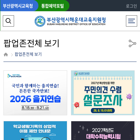
부산광역시교육청
통합예약포털
로그인
전체메뉴
검
색
팝업존전체 보기
영
공
유
팝업존전체 보기
역
열
기