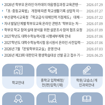
2026년 학부모 온라인 아카데미 마음챙김과정 교육콘텐츠 안내
8. 31.(월) 10:00~12:00o 대상: 전체 학부모 450명o 장소: 교육연
2026.07.29
구정보원 2층 대강당o 주제: 문해력을 위한 실전 독서지도법o 강
「초·중등교육법」 개정에 따른 학교생활기록 상업적 이용 제한 안내
2026.07.27
사: 최승필 작가o 신청기간: 2026. 8. 14.(금) 9:00 ~ 8. 21.(금)
부산광역시교육청 「학교급식 대체인력 거점제도」 대체전담 조리실무사(기간제) 채용 공고
2026.07.22
18:00 - 선착순(450명)에 따라 조기 마감될 수 있으니, 참고하여
주시기 바랍니다.o 신청방법: 부산교육다모아앱-학부모연수 메뉴
자녀 발달단계별 학부모교육 온라인 콘텐츠 '학부모는 처음이라'(7종) 안내
2026.07.09
또는 부산광역시교육청 통합예약포털
학부모 학교 참여 실태 분석을 위한 설문조사 참여 협조 요청
2026.07.09
(https://myip.kr/MJCbB)을 통한 신청o 문의: 부산시교육청 학
2027학년도 대학수학능력시험 시행세부계획 안내
2026.07.06
부모교육활성화추진단(☎ 051-860-0715) ※ 자세한 내용은 학
부모지원포털(https://home.pen.go.kr/hakbumo) 및 신청 시
2027학년도 대학수학능력시험 응시원서 온라인 사전입력 사진 사전 검증 방법 안내
2026.07.06
안내사항을 확인하여 주시기 바랍니다.
2026년 7월「온빛학부모교실」운영 안내
2026.07.03
2026년 제23회 대한민국 평생학습대상 선발 공고 접수 기간 연장 알림
2026.06.25
중학교 입학배정/
학원/교습소/개
학교안내
전(편)입학/(재)
인과외안내
취학