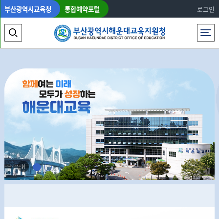
부산광역시교육청
통합예약포털
로그인
전체메뉴
검
색
영
역
열
기
Stop
1
2