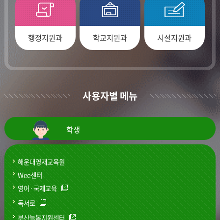
행정지원과
학교지원과
시설지원과
사용자별 메뉴
학생
해운대영재교육원
Wee센터
영어·국제교육
독서로
부산늘봄지원센터