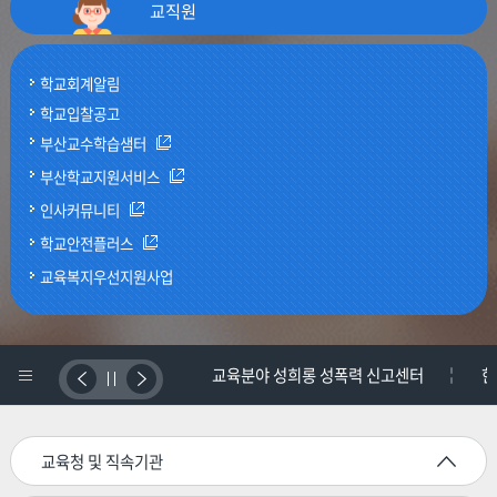
교직원
학교회계알림
학교입찰공고
부산교수학습샘터
부산학교지원서비스
인사커뮤니티
학교안전플러스
교육복지우선지원사업
배너
배
 성희롱 성폭력 신고센터
한국교원단체총연합회
부산교원단
리스
트
너
교육청 및 직속기관
모