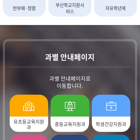
부산학교지원서
반부패·청렴
자유학년제
비스
과별 안내페이지
과별 안내페이지로
이동합니다.
유초등교육지원
중등교육지원과
학생건강지원과
과