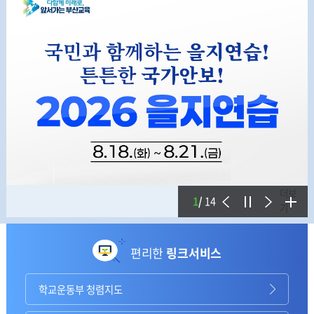
이전
정지
다음
더보
2
14
기
편리한
링크서비스
학교운동부 청렴지도