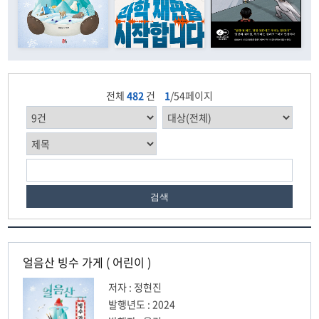
전체
482
건
1
/54페이지
검색
얼음산 빙수 가게 ( 어린이 )
저자 : 정현진
발행년도 : 2024