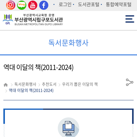
인스
블로
유튜
페이
로그인
도서관포털
통합예약포털
타그
그
브
스북
전체메뉴
램
독서문화행사
역대 이달의 책(2011-2024)
독서문화행사
추천도서
우리가 뽑은 이달의 책
공
역대 이달의 책(2011-2024)
유