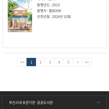
발행년도 : 2023
발행자 : 뜰BOOK
선정년월 : 2024년 10월
<<
1
2
3
4
5
>
>>
부산시내 유관기관·공공도서관