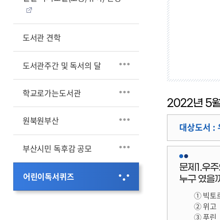
어린
도서관 견학
도서관주간 및 독서의 달
학교로가는도서관
2022년 
원북원부산
대상도서 : 
부산시민 독후감 공모
문제1.우주
어린이독서퀴즈
누구 였을
① 빅토
② 위고
③ 푸린