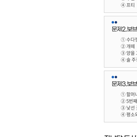
④ 프티
문제2.보브
① 수다
② 개떼
③ 양을
④ 술 
문제3.보브
① 할머
② 5번
③ 낯선
④ 평소