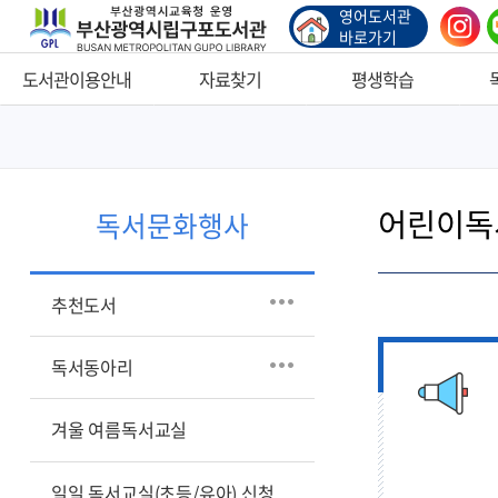
영어도서관
인스
바로가기
타그
램
도서관이용안내
자료찾기
평생학습
부산영어도서관
자료찾기
평생학습프로그램
추천
책이음회원 가입
공공도서관통합검색
소외계층지원
독서
어린이독
자료이용안내
새로들어온책
사이버학습마당
겨울
독서문화행사
자료기증안내
나의도서대출정보
웹툰창작체험실
일일
유아)
이용시간
희망자료신청
추천도서
도서
자료실안내
지역서점 바로대출
도서
PLUS서비스
연속간행물목록
독서동아리
학교
편의시설
도서택배대출
원북
겨울 여름독서교실
숲속도서관
핑크무료택배대출
부산
도서예약내역조회
일일 독서교실(초등/유아) 신청