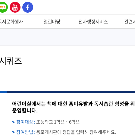
블로
유튜
페이
그
브
스북
독서문화행사
열린마당
전자행정서비스
관련
도서
공지사항
서비스헌장
부산시공공
동아리
자주하는질문
도서관관련법령
우리마을공
서퀴즈
 여름독서교실
도서관에 바란다
도서관이용규정
독서도움사
 독서교실(초등/
자원봉사
도서관장서관리규정
취업도움사
 신청
On-Line 설문조사
독서회운영규정
학술정보검
관 견학
개인정보처리위탁
공무원행동강령
생활정보검
관주간 및 독서의 달
개인정보제3자제공
성희롱․성폭력
어린이실에서는 책에 대한 흥미유발과 독서습관 형성을 
로가는도서관
사이버신고센터
가명정보 게시판
운영합니다.
원부산
응모게시판
참여대상 :
초등학교 1학년 ~ 6학년
시민 독후감 공모
참여방법 :
응모게시판에 정답을 입력해 참여해주세요.