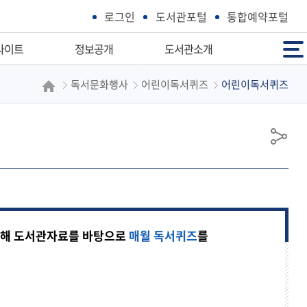
로그인
도서관포털
통합예약포털
전체메뉴
사이트
정보공개
도서관소개
독서문화행사
어린이독서퀴즈
어린이독서퀴즈
도서관
정보공개제도 안내
인사말
공기관
정보공개청구
연혁
이트
정보목록공개방
도서관 기본운영 방향
공
이트
주요정책공개방
유아·어린이특성화
유
색
공공데이터개방
조직현황
색
개인정보처리방침
업무분장표
영상정보처리기기
시설현황
위해 도서관자료를 바탕으로
매월 독서퀴즈
를
이메일집단수집거부
자료현황
사전공표대상정보목록
오시는길