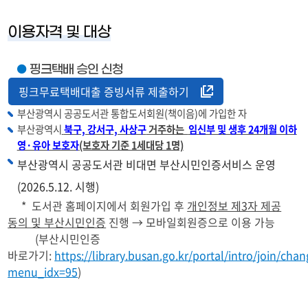
이용자격 및 대상
●
핑크택배 승인 신청
핑크무료택배대출 증빙서류 제출하기
부산광역시 공공도서관 통합도서회원(책이음)에 가입한 자
부산광역시
북구, 강서구, 사상구
거주하는
임신부 및 생후 24개월 이하
영·유아 보호자
(보호자 기준 1세대당 1명)
부산광역시 공공도서관 비대면 부산시민인증서비스 운영
(2026.5.12. 시행)
* 도서관 홈페이지에서 회원가입 후
개인정보 제3자 제공
동의 및 부산시민인증
진행 → 모바일회원증으로 이용 가능
(부산시민인증
바로가기:
https://library.busan.go.kr/portal/intro/join/cha
menu_idx=95
)