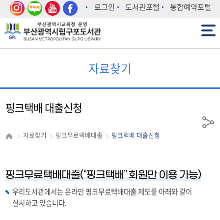
인스
블로
유튜
페이
로그인
도서관포털
통합예약포털
타그
그
브
스북
전체메뉴
램
자료찾기
핑크택배 대출신청
공
자료찾기
핑크무료택배대출
핑크택배 대출신청
유
핑크무료택배대출(“핑크택배” 회원만 이용 가능)
우리도서관에서는 온라인 핑크무료택배대출 제도를 아래와 같이
실시하고 있습니다.