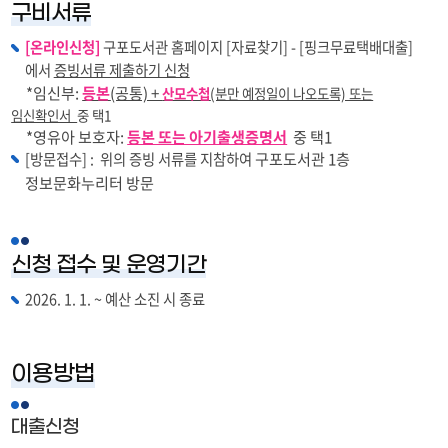
구비서류
[온라인신청]
구포도서관 홈페이지 [자료찾기] - [핑크무료택배대출]
에서
증빙서류 제출하기 신청
*임신부:
등본
(공통) +
산모수첩
(분만 예정일이 나오도록) 또는
임신확인서
중 택1
*영유아 보호자:
등본 또는 아기출생증명서
중 택1
구포도서관 1층
[방문접수] : 위의 증빙 서류를 지참하여
정보문화누리터 방문
신청 접수 및 운영기간
2026. 1. 1. ~ 예산 소진 시 종료
이용방법
대출신
청