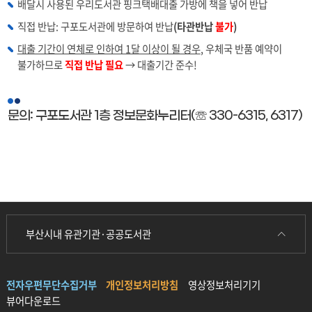
배달시 사용된 우리도서관 핑크택배대출 가방에 책을 넣어 반납
직접 반납: 구포도서관에 방문하여 반납
(타관반납
불가
)
대출 기간이 연체로 인하여 1달 이상이 될 경우
, 우체국 반품 예약이
불가하므로
직접 반납 필요
→ 대출기간 준수!
문의: 구포도서관 1층 정보문화누리터(☏ 330-6315, 6317)
부산시내 유관기관·공공도서관
전자우편무단수집거부
개인정보처리방침
영상정보처리기기
뷰어다운로드