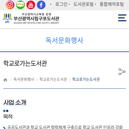
인스
블로
유튜
페이
로그인
도서관포털
통합예약포털
타그
그
브
스북
전체메뉴
램
독서문화행사
학교로가는도서관
공
독서문화행사
학교로가는도서관
학교로가는도서관
유
사업 소개
목적
공공도서관과 학교 도서관 협력체계 구축으로 학교 도서관 인프라 강화