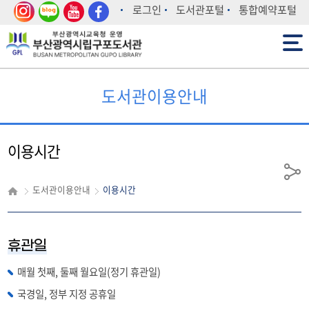
인스
블로
유튜
페이
로그인
도서관포털
통합예약포털
타그
그
브
스북
전체메뉴
램
도서관이용안내
이용시간
공
도서관이용안내
이용시간
유
휴관일
매월 첫째, 둘째 월요일(정기 휴관일)
국경일, 정부 지정 공휴일