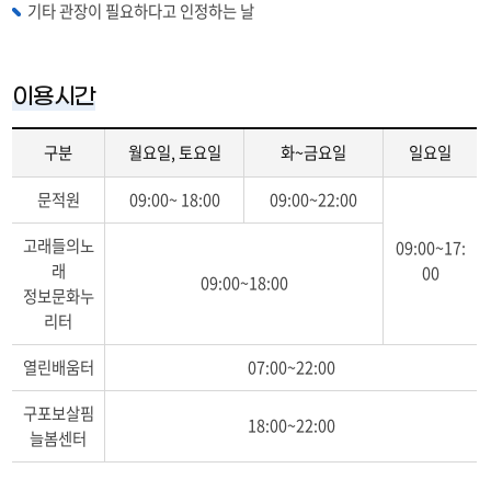
기타 관장이 필요하다고 인정하는 날
이용시간
구분
월요일, 토요일
화~금요일
일요일
이
문적원
09:00~ 18:00
09:00~22:00
표
는
고래들의노
09:00~17:
이
래
00
용
09:00~18:00
정보문화누
시
리터
간
관
열린배움터
07:00~22:00
련
표
구포보살핌
입
18:00~22:00
늘봄센터
니
다.