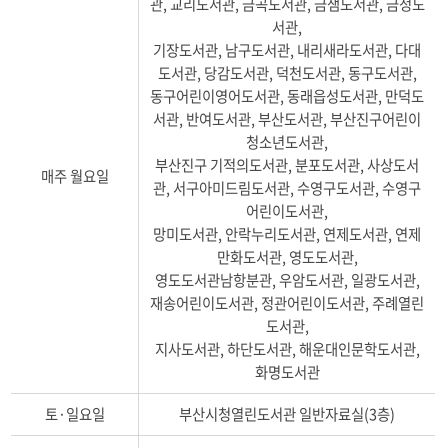
관, 교리도서관, 금곡도서관, 금샘도서관, 금정도
공
도
서관,
서
기장도서관, 남구도서관, 내리새라도서관, 다대
관
도서관, 당감도서관, 덕천도서관, 동구도서관,
정
동구어린이영어도서관, 동래읍성도서관, 만덕도
기
서관, 반여도서관, 부산도서관, 부산진구어린이
휴
청소년도서관,
관
부산진구 기적의도서관, 분포도서관, 사상도서
일
매주 월요일
관, 서구아미드림도서관, 수영구도서관, 수영구
관
어린이도서관,
련
망미도서관, 안락누리도서관, 연제도서관, 연제
표
만화도서관, 영도도서관,
영도도서관남항분관, 우암도서관, 일광도서관,
재송어린이도서관, 정관어린이도서관, 주례열린
도서관,
지사도서관, 하단도서관, 해운대인문학도서관,
화명도서관
토·일요일
부산시청열린도서관 일반자료실(3층)