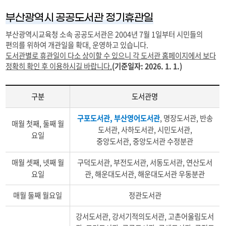
부산광역시 공공도서관 정기휴관일
부산광역시교육청 소속 공공도서관은 2004년 7월 1일부터 시민들의
편의를 위하여 개관일을 확대, 운영하고 있습니다.
도서관별로 휴관일이 다소 상이할 수 있으니 각 도서관 홈페이지에서 보다
정확히 확인 후 이용하시길 바랍니다.
(기준일자: 2026. 1. 1.)
구분
도서관명
부
구포도서관,
부산영어도서관
, 명장도서관, 반송
산
매월 첫째, 둘째 월
도서관, 사하도서관, 시민도서관,
광
요일
중앙도서관, 중앙도서관 수정분관
역
시
매월 셋째, 넷째 월
구덕도서관, 부전도서관, 서동도서관, 연산도서
교
요일
관, 해운대도서관, 해운대도서관 우동분관
육
청
매월 둘째 월요일
정관도서관
소
속
강서도서관, 강서기적의도서관, 고촌어울림도서
공