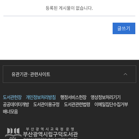
핑
등록된 게시물이 없습니다.
크
택
배
글쓰기
대
출
반
납
신
청
게
유관기관·관련사이트
시
판
리
스
도서관헌장
개인정보처리방침
행정서비스헌장
영상정보처리기기
트
공공데이터개방
도서관이용규정
도서관관련법령
이메일집단수집거부
테
배너모음
이
블