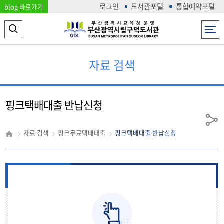
로그인
도서관포털
통합예약포털
blog 바로가기
전체메뉴
검
색
자료 검색
영
역
열
핑크택배대출 반납신청
기
공
자료 검색
핑크무료택배대출
핑크택배대출 반납신청
유