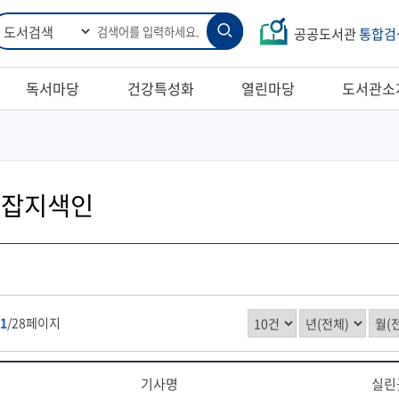
통
검
합
공공도서관
통합검
검
색
색
독서마당
건강특성화
열린마당
도서관소
 잡지색인
1
/28페이지
기사명
실린