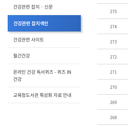
건강관련 잡지 · 신문
건
275
강
관
건강관련 잡지색인
련
274
잡
지
건강관련 사이트
273
색
인
월간건강
게
272
시
판
온라인 건강 독서퀴즈 - 퀴즈 IN
271
리
건강
스
270
트
테
교육청도서관 특성화 자료 안내
이
269
블
268