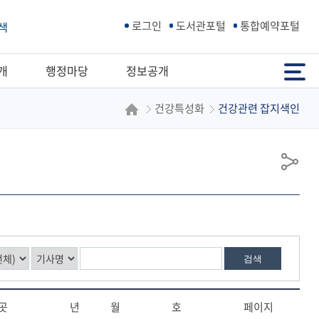
로그인
도서관포털
통합예약포털
색
전체메뉴
개
행정마당
정보공개
건강특성화
건강관련 잡지색인
공
유
검색
곳
년
월
호
페이지