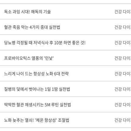
독소 과잉 시대! 해독의 기술
건강 다
혈관 죽음 막는 4가지 중대 실천법
건강 다
당뇨병 걱정될 때 저녁식사 후 10분 하면 좋은 것!
건강 다
프로바이오틱스 열풍의 '민낯'
건강 다
느리게 나이 드는 항상성 노화 6대 전략
건강 다
질병의 덫에서 벗어나는 1일 1땀 실천법
건강 다
딱딱한 혈관 재생시키는 5M 루틴 실천법
건강 다
노화 늦추는 열쇠! '체온 항상성' 조절법
건강 다