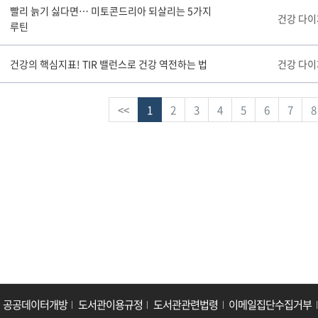
빨리 늙기 싫다면… 미토콘드리아 되살리는 5가지
건강 다
루틴
건강의 핵심지표! TIR 밸런스로 건강 역전하는 법
건강 다
<<
1
2
3
4
5
6
7
8
공공데이터개방
도서관이용규정
도서관관련법령
이메일집단수집거부