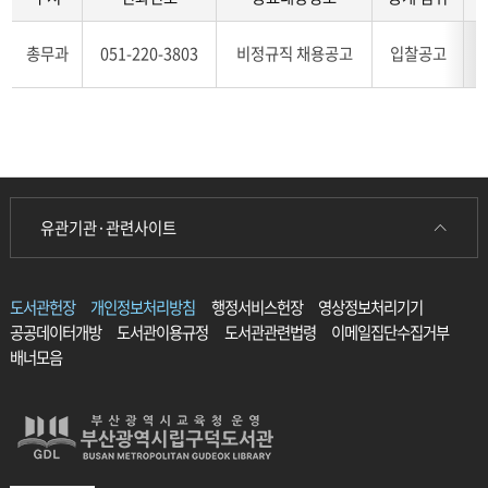
위
공
정
치
그
개
보,
(홈
총무과
051-220-3803
비정규직 채용공고
입찰공고
밖
시
공
페
의
기,
개
이
정
공
범
지
보
개
위,
경
에
방
공
로)
관
법,
개
에
한
공
주
관
표
개
기,
유관기관·관련사이트
련
(그
위
공
된
밖
치
개
표
의
(홈
시
입
정
페
도서관헌장
개인정보처리방침
행정서비스헌장
영상정보처리기기
기,
니
보
이
공
공공데이터개방
도서관이용규정
도서관관련법령
이메일집단수집거부
다.)
의
지
개
배너모음
부
경
방
서,
로)
법,
공
에
공
표
관
개
대
련
위