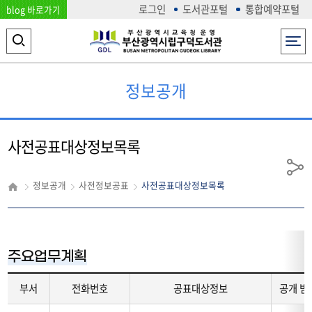
로그인
도서관포털
통합예약포털
blog 바로가기
전체메뉴
검
색
정보공개
영
역
열
사전공표대상정보목록
기
공
정보공개
사전정보공표
사전공표대상정보목록
유
주요업무계획
부서
전화번호
공표대상정보
공개 범
주