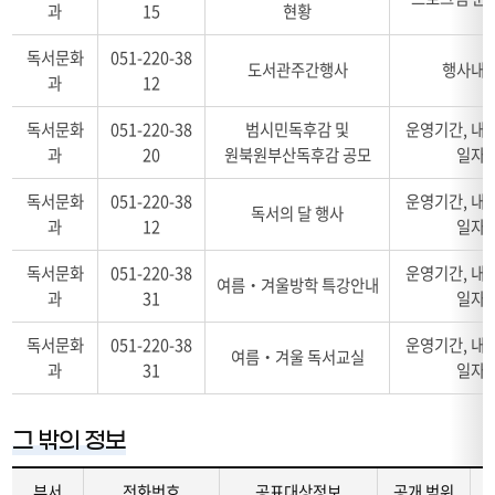
과
15
현황
상
관
행
정
한
사
독서문화
051-220-38
보,
정
정
도서관주간행사
행사내
공
과
12
보
보
개
의
에
범
독서문화
051-220-38
범시민독후감 및
운영기간, 내용
부
관
위,
과
20
원북원부산독후감 공모
일자
서,
한
공
공
표
개
독서문화
051-220-38
운영기간, 내용
표
(주
독서의 달 행사
주
대
과
12
일자
요
기,
상
행
공
정
독서문화
051-220-38
운영기간, 내용
사
여름‧겨울방학 특강안내
개
보,
정
과
31
일자
시
공
보
기,
개
의
독서문화
051-220-38
운영기간, 내용
여름‧겨울 독서교실
공
범
부
과
31
일자
개
위,
서,
방
공
공
법,
개
표
그 밖의 정보
공
주
대
개
기,
상
부서
전화번호
공표대상정보
공개 범위