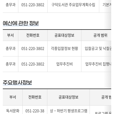
총무과
051-220-3802
구덕도서관 주요업무계획수립
기본계
요
업
무
계
예산에 관한 정보
획
에
부서
전화번호
공표대상정보
공개 범위
관
한
예
표
총무과
051-220-3802
각종입찰정보 현황
입찰공고 및 낙찰공
산
(주
에
요
관
업
총무과
051-220-3802
업무추진비
업무추진비 집행내
한
무
정
계
보
획
에
주요행사정보
의
관
부
한
서,
표
부서
전화번호
공표대상정보
공개 범
공
(예
표
산
주
독서문화
051-220-38
상‧하반기 평생프로그램
대
에
요
프로그램 운