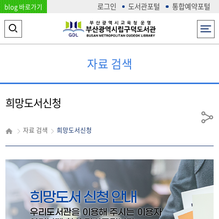
로그인
도서관포털
통합예약포털
blog 바로가기
전체메뉴
검
색
자료 검색
영
역
열
희망도서신청
기
공
자료 검색
희망도서신청
유
희망도서 신청 안내
우리도서관을 이용해 주시는 이용자