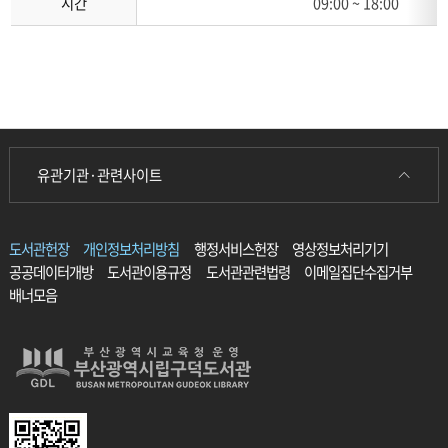
시간
09:00 ~ 18:00
장
자
료
현
황
유관기관·관련사이트
도서관헌장
개인정보처리방침
행정서비스헌장
영상정보처리기기
공공데이터개방
도서관이용규정
도서관관련법령
이메일집단수집거부
배너모음