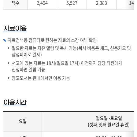
책수
2,494
5,527
2,383
14,
장
자
료
현
자료이용
황
자료검색용 컴퓨터로 원하는 자료의 소장 여부 확인
필요한 자료는 자유 열람 및 복사 가능(복사 비용은 체크, 신용카드 및
삼성페이로 결제)
서고에 있는 자료는
18시(일요일 17시) 이전까지
담당 직원에게
신청하면 열람 가능
참고도서는 관내에서만 이용 가능
이용시간
월요일~토요일
요일
(셋째,넷째 월요일 휴관)
소