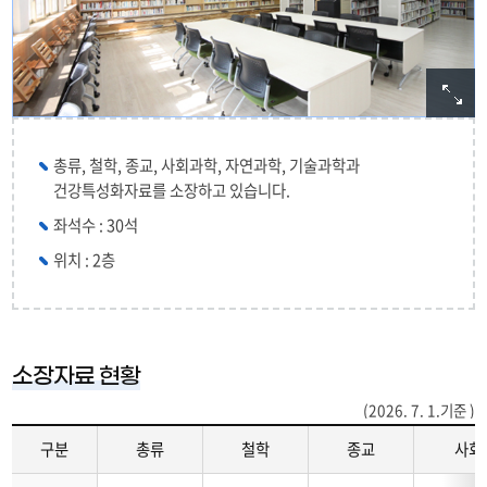
총류, 철학, 종교, 사회과학, 자연과학, 기술과학과
건강특성화자료를 소장하고 있습니다.
좌석수 : 30석
위치 : 2층
소장자료 현황
(2026. 7. 1.기준 )
구분
총류
철학
종교
사회
소