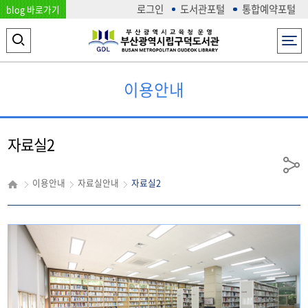
로그인
도서관포털
통합예약포털
blog 바로가기
전체메뉴
검
색
이용안내
영
역
열
자료실2
기
공
이용안내
자료실안내
자료실2
유