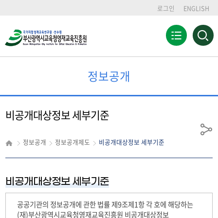
로그인
ENGLISH
전
검
색
체
영
메
역
뉴
열
정보공개
기
비공개대상정보 세부기준
공
정보공개
정보공개제도
비공개대상정보 세부기준
유
비공개대상정보 세부기준
공공기관의 정보공개에 관한 법률 제9조제1항 각 호에 해당하는
(재)부산광역시교육청영재교육진흥원 비공개대상정보