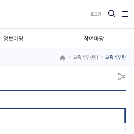
전체메뉴
검
로그인
색
정보마당
참여마당
교육기부센터
교육기부란
리
공지사항
묻고답하기
교육기부우수사례
공
유
체험(활동)후기