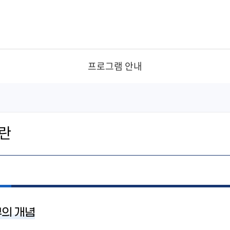
프로그램 안내
교육기부프로그램 안내
교육기부갤러
언론보도자료
란
자료실
의 개념