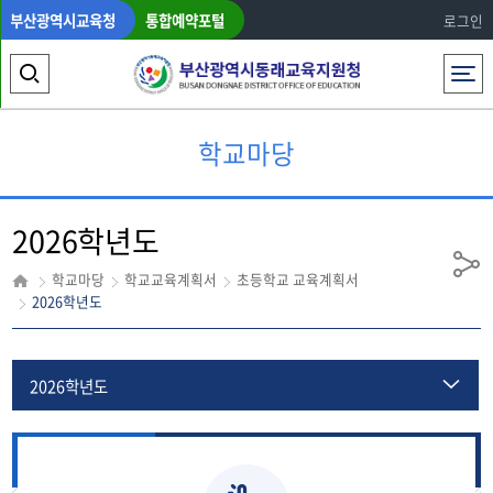
부산광역시교육청
통합예약포털
로그인
전체메뉴
검
색
학교마당
영
역
2026학년도
열
기
공
학교마당
학교교육계획서
초등학교 교육계획서
유
2026학년도
2026학년도
2025학년도