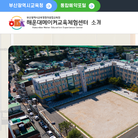
부산광역시교육청
통합예약포털
소개
해운대메이커교육체험센터
운영방향
홍보영상
오시는길