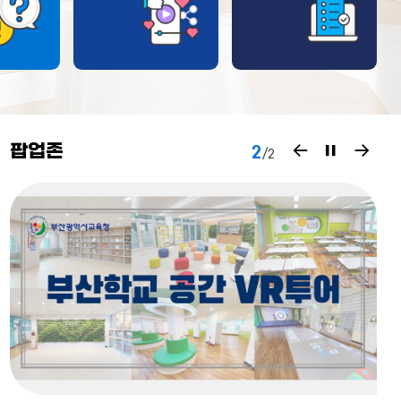
팝업존
이
재
다
2
/
2
전
생
음