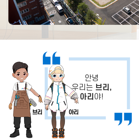
안녕
우리는
브리,
아리
야!