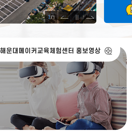
이전
정지
다음
1
/
1
해운대메이커교육체험센터 홍보영상