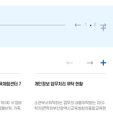
1
0
더
보
기
이
다
더
전
음
보
기
육체험센터 7
개인정보 업무처리 위탁 현황
00~16:00 ※정비
소관부서위탁하는 업무의 내용위탁받는 자(수
수(페브릭, 가죽,
탁자)연락처부산광역시교육청창의융합교육원