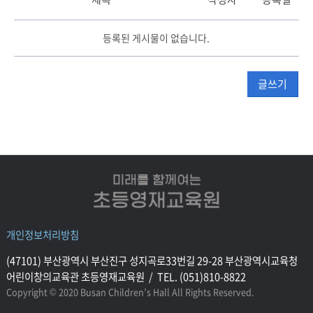
과
등록된 게시물이 없습니다.
학
게
시
글쓰기
판
리
스
트
테
이
블
개인정보처리방침
(47101) 부산광역시 부산진구 성지곡로33번길 29-28 부산광역시교육청
어린이창의교육관 초등영재교육원 / TEL. (051)810-8822
Copyright © 2020 Busan Children’s Hall All Rights Reserved.