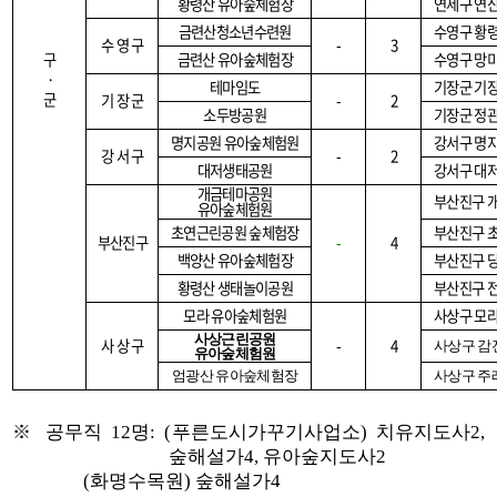
황령산 유아숲체험장
연제구 연
금련산청소년수련원
수영구 황
수 영 구
-
3
구
금련산 유아숲체험장
수영구 망
·
테마임도
기장군 기장
군
기 장 군
-
2
소두방공원
기장군 정
명지공원 유아숲체험원
강서구 명
강 서 구
-
2
대저생태공원
강서구 대
개금테마공원
부산진구 
유아숲체험원
초연근린공원 숲체험장
부산진구 
부산진구
-
4
백양산 유아숲체험장
부산진구 
황령산 생태놀이공원
부산진구 
모라 유아숲체험원
사상구 모라
사상근린공원
사 상 구
-
4
사상구 감
유아숲체험원
엄광산 유아숲체험장
사상구 주
※
공무직
12
명
: (
푸른도시가꾸기사업소
)
치유지도사
2,
숲해설가
4,
유아숲지도사
2
(
화명수목원
)
숲해설가
4