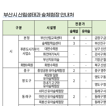
부산시 산림생태과 숲체험장 안내처
전 문 가
구 분
시 설 명
숲해설
유아숲
본 청
부산산림교육센터
4
-
금정구 
숲체험학습센터
3
-
부산진구 
대연수목원
남구 신
푸른도시가꾸기
시
사업소
화전여가녹지
-
-
강서구 화
부산치유의숲
기장군 철
화명수목원
화명수목원
-
-
북구 산
중 구
중앙공원 유아숲체험장
2
-
중구 영
목장원 일원
영도구 동
유아숲체험장
영 도 구
2
-
조내기 고구마
영도구 청
유아숲체험장
쇠미산 유아숲체험장
동래구 사
동 래 구
마안산 유아숲체험장
2
-
동래구 
옥봉산 유아숲체험장
동래구 