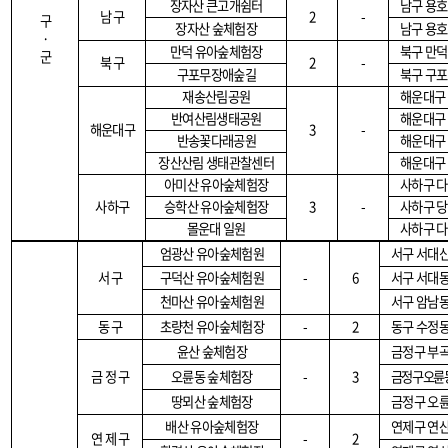
장자산 큰고개쉼터
남구 용호
남 구
2
-
구
장자산 숲체험장
남구 용
·
만덕 유아숲체험장
북구 만덕
군
북 구
2
-
구포무장애숲길
북구 구
재송산림공원
해운대구 
반여산림생태공원
해운대구 
해운대구
3
-
반송꽃다래공원
해운대구 
장산산림 생태관찰센터
해운대구
아미산 유아숲체험장
사하구 다
사하구
승학산 유아숲체험장
3
-
사하구 당
몰운대 일원
사하구 다
엄광산 유아숲체험원
서구 서대
서 구
구덕산 유아숲체험원
-
6
서구 서대
천마산 유아숲체험원
서구 암남동
동 구
초량천 유아숲체험장
-
2
동구 수정동
윤산 숲체험장
금정구 부
금 정 구
오륜동 숲체험장
-
3
금정구 오륜
땅뫼산 숲체험장
금정구 오
배산 유아숲체험장
연제구 연
연 제 구
-
2