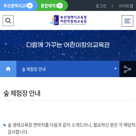
부산광역시교육청
통합예약포털
로그인
사이트맵
전체메뉴
검
색
영
다함께 가꾸는 어린이창의교육관
역
열
HOME
숲 체험장 안내
기
공
숲 체험장 안내
유
숲 생태교육장 연락처를 다음과 같이 소개드리니, 필요하신 분은 각 해당
감사합니다.