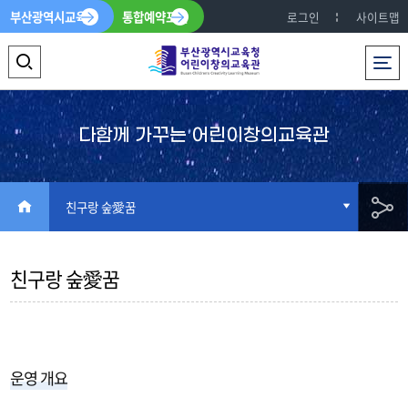
부산광역시교육청
통합예약포털
로그인
사이트맵
전체메뉴
검
색
영
다함께 가꾸는 어린이창의교육관
역
열
HOME
친구랑 숲愛꿈
기
공
친구랑 숲愛꿈
유
운영 개요