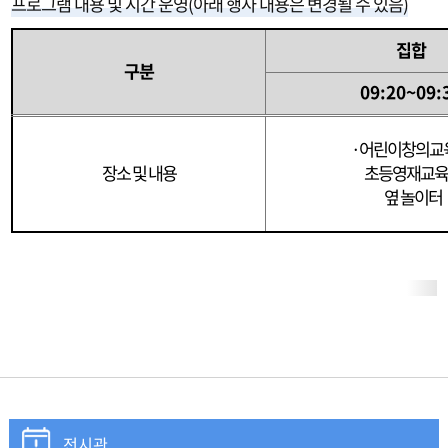
프로그램 내용 및 시간 운영(아래 행사 내용은 변경될 수 있음)
명,
비
집합
고
구분
를
09:20~09:
나
타
·
어린이창의교
내
는
장소 및 내용
초등영재교
표
옆 놀이터
입
니
다.
전시관