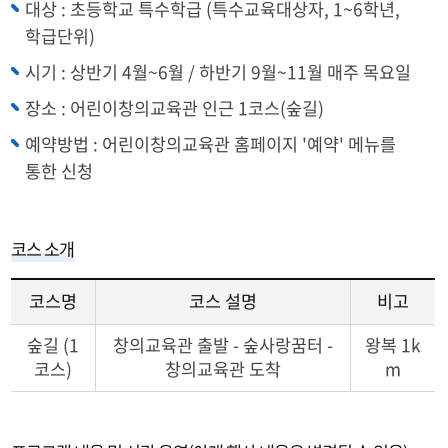
대상 : 초등학교 특수학급 (특수교육대상자, 1~6학년,
학급단위)
시기 : 상반기 4월~6월 / 하반기 9월~11월 매주 목요일
장소 : 어린이창의교육관 인근 1코스(숲길)
예약방법 :
어린이창의교육관 홈페이지 '예약' 메뉴를
통한 신청
코스 소개
코스명
코스 설명
비고
코
숲길 (1
창의교육관 출발 - 숲사랑꿈터 -
왕복 1k
스
코스)
창의교육관 도착
m
명,
코
스
설