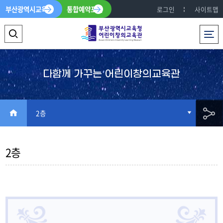
부산광역시교육청
통합예약포털
로그인
사이트맵
전체메뉴
검
색
영
다함께 가꾸는 어린이창의교육관
역
열
HOME
2층
기
공
2층
유