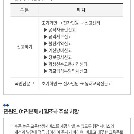
구 분
위 치
민
초기화면 → 전자민원 → 신고센터
원
▶ 공직자클린신고
인
▶ 공익제보신고
의
▶ 불편계약신고
의
신고하기
▶ 예산낭비신고
견
제
▶ 정보공시신고
시
▶ 학생선수고충처리센터
방
▶ 학교급식부당업체신고
법
1
국민신문고
초기화면 → 전자민원 → 동래교육신문고
민원인 여러분께서 협조해주실 사항
수준 높은 교육행정서비스를 제공 받을 수 있도록 행정서비스의
개선과 발전에 적극 참여하여 주시기 바라며, 바르고 깨끗한 교육풍토