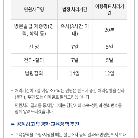
이행목표 처리기
민원사무명
법정 처리기간
간
민
방문발급 제증명(경
즉시(3시간 이
원
20분
력, 학력 등)
내)
사
무
진 정
7일
5일
처
리
건의•질의
7일
5일
기
간
법령질의
14일
12일
처리기간이 7일 이상 소요되는 민원은 반드시 중간 처리상황을 전화
(문자), 우편 또는 이메일로 알려드리겠습니다.
민원처리 결과를 통지할 때에는 담당자의 소속•성명과 전화번호를
함께 알려드리겠습니다.
공정하고 투명한 교육정책 추진
교육정책을 수립•시행할 때는 설문조사 등의 결과와 민원인께서 보내