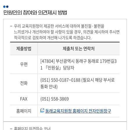
민원인의 참여와 의견제시 방법
우리 교육지원청이 제공한 서비스에 대하여 불친절·불편을
느끼셨거나 개선하여야 할 사항이 있을 경우, 의견을 제시하여 주시면
적극적으로 검토하여 개선해 나가도록 하겠습니다.
제출방법
제출처 또는 연락처
민
[47804] 부산광역시 동래구 동래로 179번길3
원
우편
1 「민원실」담당자
인
의
(051) 550-0187~0188 (필요시 해당 부서로
의
전화
통화 안내)
견
제
FAX
(051) 558-3869
시
방
홈페이지
동래교육지원청 홈페이지 전자민원창구
법
1
홈페이지 의견접수 코너