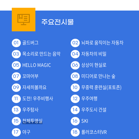
주요전시물
골드버그
뇌파로 움직이는 자동차
01
02
목소리로 만드는 음악
자동차의 비밀
03
04
HELLO MAGIC
상상이 현실로
05
06
꼬마어부
미디어로 만나는 숲
07
08
자세히볼까요
무중력 훈련실(포토존)
09
10
도전! 우주비행사
우주여행
11
12
우주탐사
우주도시 건설
13
14
천체투영실
SKI
15
16
야구
롤러코스터VR
17
18