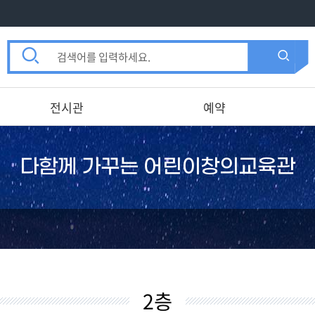
통
검
합
검
검
색
색
색
창
전시관
예약
다함께 가꾸는 어린이창의교육관
2층