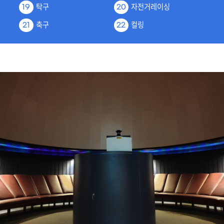
탁구
자전거레이싱
19
20
축구
컬링
21
22