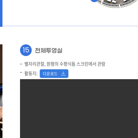
15
천체투영실
별자리관찰, 원형의 수평식돔 스크린에서 관람
활동지:
다운로드