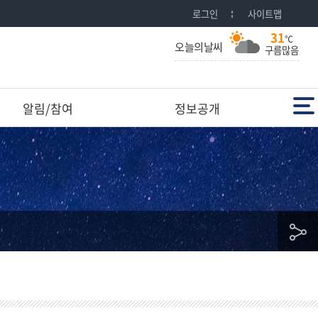
로그인
사이트맵
31
℃
오늘의날씨
구름많음
전체메뉴
알림/참여
정보공개
공
유