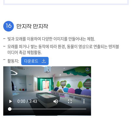
편백나무숲에서 놀아요
10
수확의 기쁨
11
16
만지작 만지작
숲 속 마법사
12
빛과 모래를 이용하여 다양한 이미지를 만들어내는 체험.
지진대피체험
13
모래를 파거나 쌓는 동작에 따라 환경, 동물이 영상으로 연출되는 텐저블
미디어 촉감 체험활동.
알록달록 물고기 친구
14
활동지:
다운로드
물속 세상
15
라온동산
17
놀이기구
18