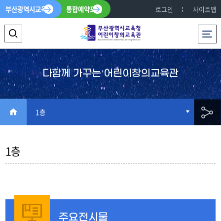
부산광역시교육청
통합예약포털
로그인
사이트맵
전체메뉴
검
색
영
다함께 가꾸는 어린이창의교육관
역
열
HOME
1층
기
공
1층
유
주요전시물