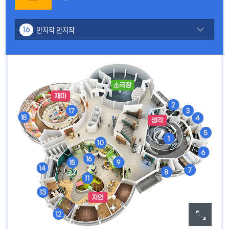
만지작 만지작
16
내가그린세상
01
거울미로
02
몸이사라지는 마술
03
스트로보스코프
04
색깔놀이
05
빛의 팔레트
06
로봇놀이터
07
그림자놀이
08
동물 친구들을 구해요
09