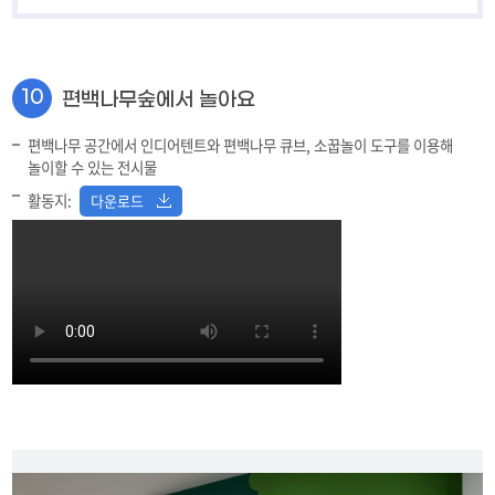
수확의 기쁨
11
숲 속 마법사
12
10
편백나무숲에서 놀아요
지진대피체험
13
편백나무 공간에서 인디어텐트와 편백나무 큐브, 소꿉놀이 도구를 이용해
알록달록 물고기 친구
14
놀이할 수 있는 전시물
활동지:
다운로드
물속 세상
15
만지작 만지작
16
라온동산
17
놀이기구
18