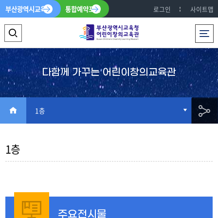
부산광역시교육청
통합예약포털
로그인
사이트맵
전체메뉴
검
색
영
다함께 가꾸는 어린이창의교육관
역
열
HOME
1층
기
공
1층
유
주요전시물