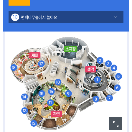
편백나무숲에서 놀아요
10
내가그린세상
01
거울미로
02
몸이사라지는 마술
03
스트로보스코프
04
색깔놀이
05
빛의 팔레트
06
로봇놀이터
07
그림자놀이
08
동물 친구들을 구해요
09