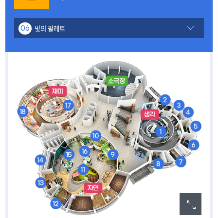
빛의 팔레트
06
내가그린세상
01
거울미로
02
몸이사라지는 마술
03
스트로보스코프
04
색깔놀이
05
로봇놀이터
07
그림자놀이
08
동물 친구들을 구해요
09
편백나무숲에서 놀아요
10