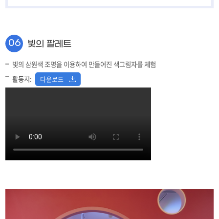
수확의 기쁨
11
숲 속 마법사
12
06
빛의 팔레트
지진대피체험
13
빛의 삼원색 조명을 이용하여 만들어진 색그림자를 체험
알록달록 물고기 친구
14
활동지:
다운로드
물속 세상
15
만지작 만지작
16
라온동산
17
놀이기구
18