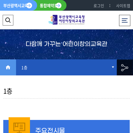
부산광역시교육청
통합예약포털
로그인
사이트맵
전체메뉴
검
색
영
다함께 가꾸는 어린이창의교육관
역
열
HOME
1층
기
공
1층
유
주요전시물