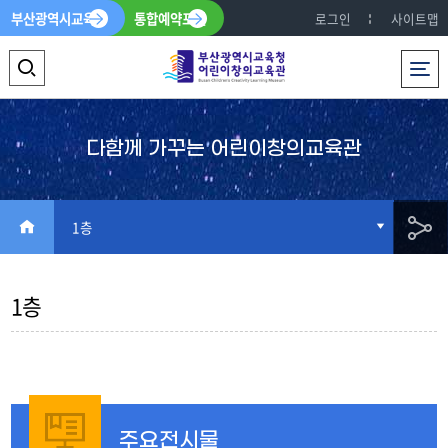
부산광역시교육청
통합예약포털
로그인
사이트맵
전체메뉴
검
색
영
다함께 가꾸는 어린이창의교육관
역
열
HOME
1층
기
공
1층
유
주요전시물