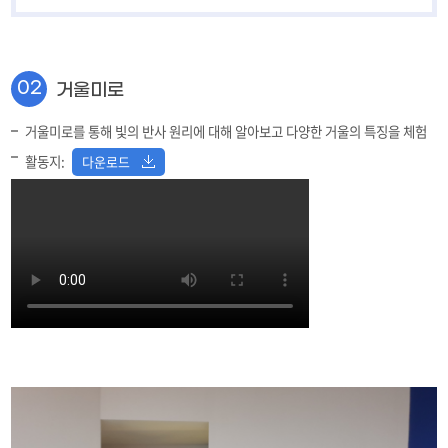
수확의 기쁨
11
숲 속 마법사
12
02
거울미로
지진대피체험
13
거울미로를 통해 빛의 반사 원리에 대해 알아보고 다양한 거울의 특징을 체험
알록달록 물고기 친구
14
활동지:
다운로드
물속 세상
15
만지작 만지작
16
라온동산
17
놀이기구
18